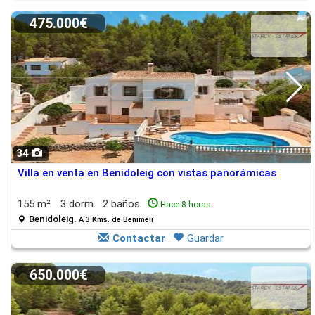
475.000€
34
Villa en venta en Benidoleig con vistas panorámicas
155 m²
3 dorm.
2 baños
Hace 8 horas
Benidoleig.
A 3 Kms. de Benimeli
Contactar
Guardar
650.000€