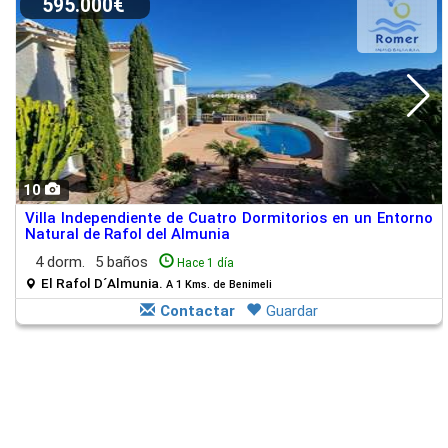
595.000€
10
Villa Independiente de Cuatro Dormitorios en un Entorno
Natural de Rafol del Almunia
4 dorm.
5 baños
Hace 1 día
El Rafol D´Almunia.
A 1 Kms. de Benimeli
Contactar
Guardar