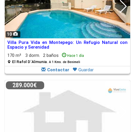
10
Villa Pura Vida en Montepego: Un Refugio Natural con
Espacio y Serenidad
170 m²
3 dorm.
2 baños
Hace 1 día
El Rafol D´Almunia.
A 1 Kms. de Benimeli
Contactar
Guardar
289.000€