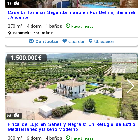
10
Casa Unifamiliar Segunda mano en Por Definir, Benimeli
, Alicante
270 m²
4 dorm.
1 baños
Hace 7 horas
Benimeli - Por Definir
Contactar
Guardar
Ubicación
1.500.000€
50
Finca de Lujo en Sanet y Negrals: Un Refugio de Estilo
Mediterráneo y Diseño Moderno
300 m²
6 dorm.
4 baños
Hace 8 horas