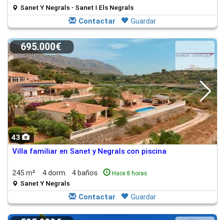
Sanet Y Negrals - Sanet I Els Negrals
Contactar
Guardar
695.000€
43
Villa familiar en Sanet y Negrals con piscina
245 m²
4 dorm.
4 baños
Hace 8 horas
Sanet Y Negrals
Contactar
Guardar