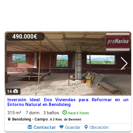
490.000€
16
Inversión Ideal: Dos Viviendas para Reformar en un
Entorno Natural en Benidoleig
315 m²
7 dorm.
3 baños
Hace 6 horas
Benidoleig - Campo.
A 3 Kms. de Benimeli
Contactar
Guardar
Ubicación