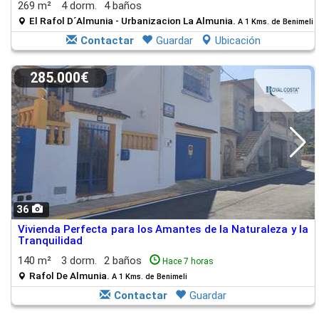
269 m²
4 dorm.
4 baños
El Rafol D´Almunia - Urbanizacion La Almunia.
A 1 Kms. de Benimeli
Contactar
Guardar
Ubicación
285.000€
36
Vivienda Perfecta para los Amantes de la Naturaleza y la
Tranquilidad
140 m²
3 dorm.
2 baños
Hace 7 horas
Rafol De Almunia.
A 1 Kms. de Benimeli
Contactar
Guardar