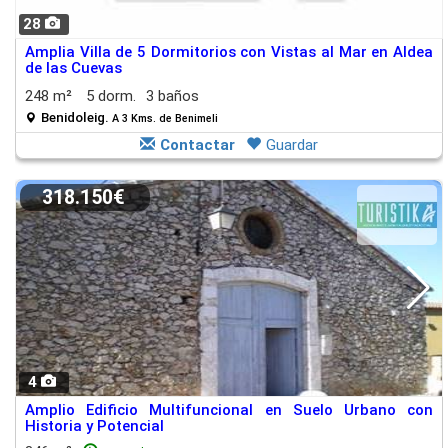
28
Amplia Villa de 5 Dormitorios con Vistas al Mar en Aldea
de las Cuevas
248 m²
5 dorm.
3 baños
Benidoleig.
A 3 Kms. de Benimeli
Contactar
Guardar
318.150€
4
Amplio Edificio Multifuncional en Suelo Urbano con
Historia y Potencial