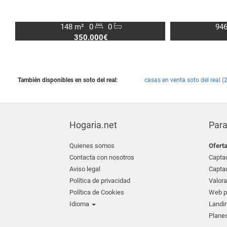
148 m²
0
0
946
350.000€
También disponibles en soto del real:
casas en venta soto del real (2
Hogaria.net
Para
Quienes somos
Ofert
Contacta con nosotros
Captac
Aviso legal
Captac
Política de privacidad
Valora
Política de Cookies
Web pr
Idioma
Landin
Planes