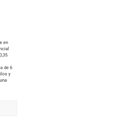
ncial
0,35
ma de 6
ilos y
 una