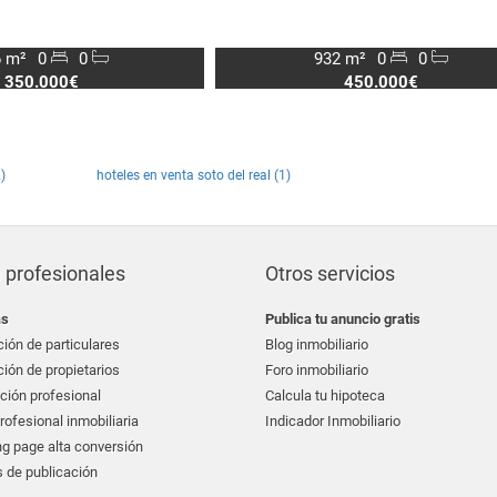
 m²
0
0
932 m²
0
0
350.000€
450.000€
)
hoteles en venta soto del real (1)
 profesionales
Otros servicios
as
Publica tu anuncio gratis
ión de particulares
Blog inmobiliario
ión de propietarios
Foro inmobiliario
ción profesional
Calcula tu hipoteca
ofesional inmobiliaria
Indicador Inmobiliario
g page alta conversión
 de publicación