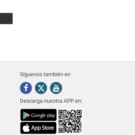
1016 m²
0
0
450.000€
Síguenos también en
Descarga nuestra APP en: