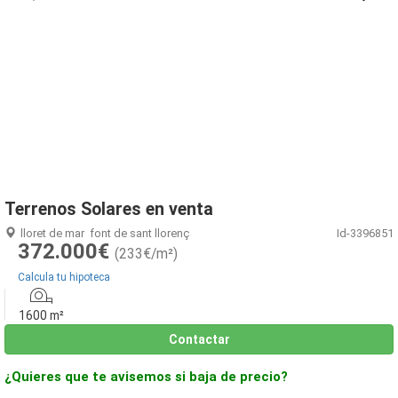
1
/
5
Terrenos Solares en venta
lloret de mar
font de sant llorenç
Id-3396851
372.000€
(233€/m²)
Calcula tu hipoteca
1600 m²
Contactar
¿Quieres que te avisemos si baja de precio?