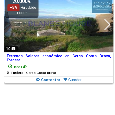
20.000€
+5%
Ha subido
1.000€
10
Terrenos Solares económico en Cerca Costa Brava,
Tordera
Hace 1 día
Tordera - Cerca Costa Brava
Contactar
Guardar