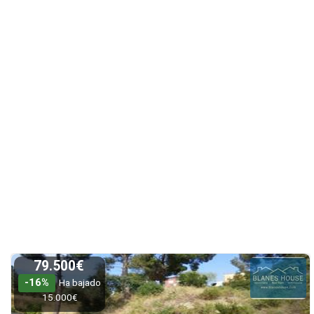
79.500€
-16%
Ha bajado
15.000€