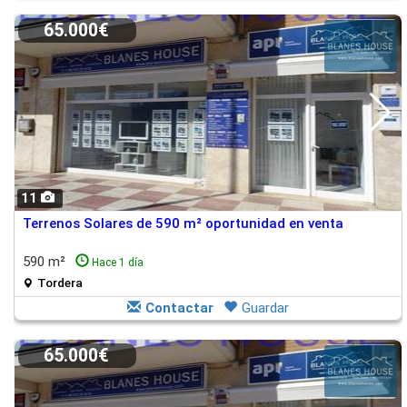
65.000€
11
Terrenos Solares de 590 m² oportunidad en venta
590 m²
Hace 1 día
Tordera
Contactar
Guardar
65.000€