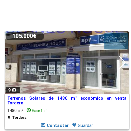
105.000€
9
Terrenos Solares de 1480 m² económico en venta
Tordera
1480 m²
Hace 1 día
Tordera
Contactar
Guardar