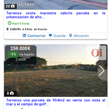
20
Terrenos costa maresme cabrils parcela en la
urbanización de alto...
Hace 9 horas
Cabrils.
A 8 Kms. de Dosrius
Contactar
Guardar
Ubicación
259.000€
-1%
Ha bajado
2.000€
8
Terrenos una parcela de 954m2 en venta con vista al
mar y al campo de golf...