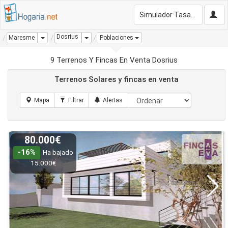
Simulador Tasación Gratis
Dosrius
Dropdown
Dropdown
Maresme
Poblaciones
9 Terrenos Y Fincas En Venta Dosrius
Terrenos Solares y fincas en venta
80.000€
-16%
Ha bajado
15.000€