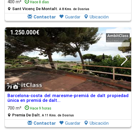
400 m²
Hace 8 días
Sant Vicenç De Montalt.
A 8 Kms. de Dosrius
Contactar
Guardar
Ubicación
1.250.000€
79
Barcelona-costa del maresme-premiá de dalt propiedad
única en premiá de dalt...
700 m²
Hace 9 horas
Premia De Dalt.
A 11 Kms. de Dosrius
Contactar
Guardar
Ubicación