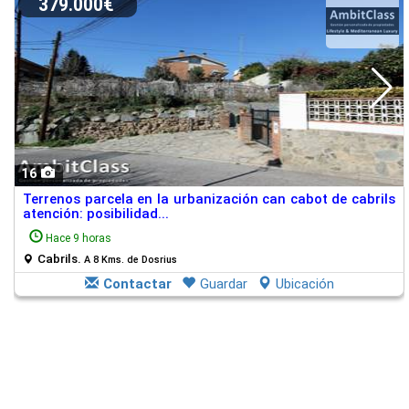
379.000€
16
Terrenos parcela en la urbanización can cabot de cabrils
atención: posibilidad...
Hace 9 horas
Cabrils.
A 8 Kms. de Dosrius
Contactar
Guardar
Ubicación