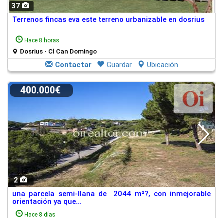
37
Terrenos fincas eva este terreno urbanizable en dosrius
Hace 8 horas
Dosrius - Cl Can Domingo
Contactar
Guardar
Ubicación
400.000€
2
una parcela semi-llana de 2044 m²?, con inmejorable
orientación ya que...
Hace 8 días