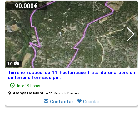
90.000€
10
Terreno rustico de 11 hectariasse trata de una porción
de terreno formado por...
Hace 19 horas
Arenys De Munt.
A 11 Kms. de Dosrius
Contactar
Guardar