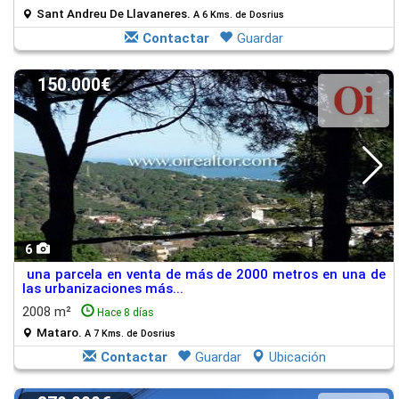
Sant Andreu De Llavaneres.
A 6 Kms. de Dosrius
Contactar
Guardar
150.000€
6
una parcela en venta de más de 2000 metros en una de
las urbanizaciones más...
2008 m²
Hace 8 días
Mataro.
A 7 Kms. de Dosrius
Contactar
Guardar
Ubicación