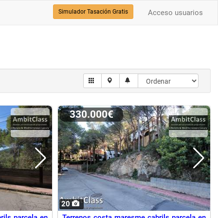
Simulador Tasación Gratis
Acceso usuarios
330.000€
20
ils parcela en
Terrenos costa maresme cabrils parcela en