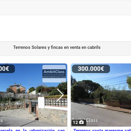
Terrenos Solares y fincas en venta
en cabrils
000€
300.000€
12
parcela en la urbanización can
Terrenos costa maresme cabr