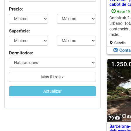
cabot de ca
Precio:
Hace 19 
Construir 2
urbano tot
contención, 
Superficie:
mide...
Cabrils
Conta
Dormitorios:
1.250
Más filtros
Actualizar
79
Barcelona