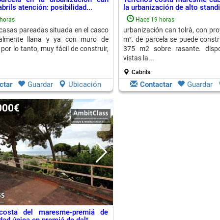
brils atención: posibilidad...
la urbanización de alto standi
horas
Hace 19 horas
 casas pareadas situada en el casco
urbanización can tolrà, con pr
almente llana y ya con muro de
m². de parcela se puede constr
por lo tanto, muy fácil de construir,
375 m2 sobre rasante. disp
vistas la...
Cabrils
ctar
Guardar
Ubicación
Contactar
Guardar
.000€
-costa del maresme-premiá de