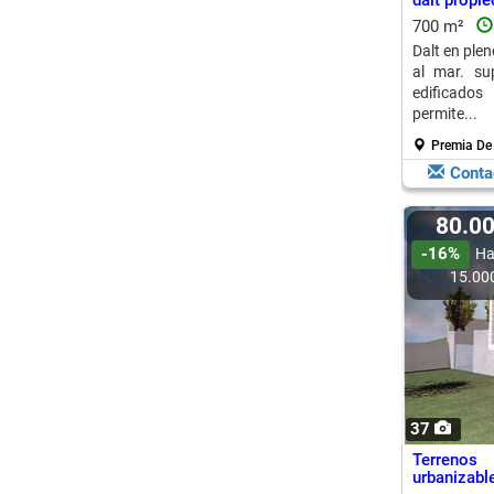
dalt propie
700 m²
Dalt en plen
al mar. su
edificados
permite...
Premia De 
Conta
80.0
-16%
Ha
15.00
37
Terrenos
urbanizabl