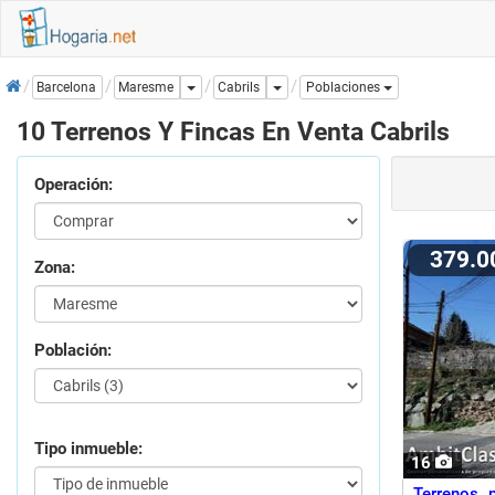
Inicio
Dropdown
Dropdown
Cabrils
Barcelona
Maresme
Poblaciones
10 Terrenos Y Fincas En Venta Cabrils
Operación:
379.
Zona:
Población:
Tipo inmueble:
16
Terrenos 