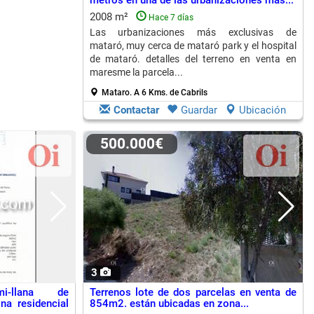
metros en una de las urbanizaciones más...
2008 m²
Hace 7 días
Las urbanizaciones más exclusivas de
mataró, muy cerca de mataró park y el hospital
de mataró. detalles del terreno en venta en
maresme la parcela...
Mataro.
A 6 Kms. de Cabrils
Contactar
Guardar
Ubicación
500.000€
3
i-llana de
Terrenos lote de dos parcelas en venta de
a residencial
854m2. están ubicadas en zona...