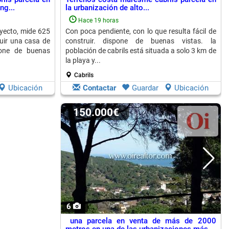
ng...
la urbanización de alto...
Hace 19 horas
oyecto, mide 625
Con poca pendiente, con lo que resulta fácil de
uir una casa de
construir. dispone de buenas vistas. la
one de buenas
población de cabrils está situada a solo 3 km de
la playa y...
Cabrils
Ubicación
Contactar
Guardar
Ubicación
150.000€
6
una parcela en venta de más de 2000