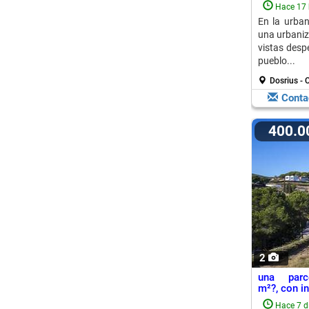
Hace 17 
En la urban
una urbaniz
vistas desp
pueblo...
Dosrius -
Conta
400.
2
una par
m²?, con in
Hace 7 d