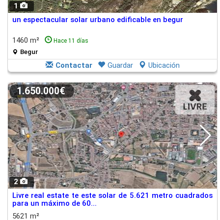
1
un espectacular solar urbano edificable en begur
1460 m²
Hace 11 días
Begur
Contactar
Guardar
Ubicación
1.650.000€
2
Livre real estate te este solar de 5.621 metro cuadrados
para un máximo de 60...
5621 m²