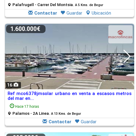
Palafrugell - Carrer Del Montsia.
A 5 Kms. de Begur
Contactar
Guardar
Ubicación
1.600.000€
16
Ref mco6378jmsolar urbano en venta a escasos metros
del mar en...
Hace 17 horas
Palamos - 2A Linea.
A 13 Kms. de Begur
Contactar
Guardar