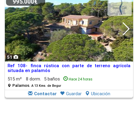
995.000€
51
Ref 108- finca rústica con parte de terreno agrícola
situada en palamós
515 m²
8 dorm.
5 baños
Hace 24 horas
Palamos.
A 13 Kms. de Begur
Contactar
Guardar
Ubicación