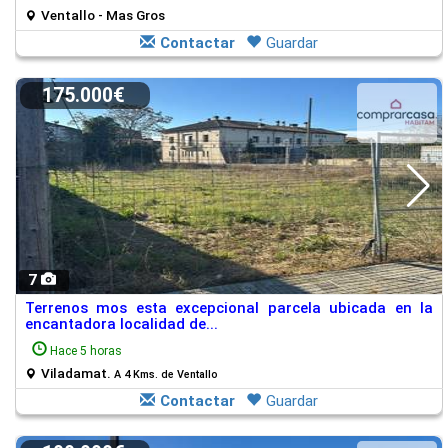
Ventallo - Mas Gros
Contactar
Guardar
175.000€
7
Terrenos mos esta excepcional parcela ubicada en la
encantadora localidad de...
Hace 5 horas
Viladamat.
A 4 Kms. de Ventallo
Contactar
Guardar