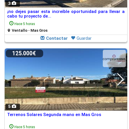
3
¡no dejes pasar esta increíble oportunidad para llevar a
cabo tu proyecto de...
Hace 5 horas
Ventallo - Mas Gros
Contactar
Guardar
125.000€
5
Terrenos Solares Segunda mano en Mas Gros
Hace 5 horas