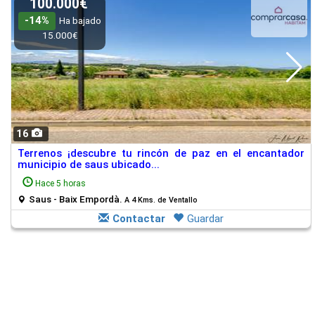
100.000€
-14%
Ha bajado
15.000€
16
Terrenos ¡descubre tu rincón de paz en el encantador
municipio de saus ubicado...
Hace 5 horas
Saus - Baix Empordà.
A 4 Kms. de Ventallo
Contactar
Guardar