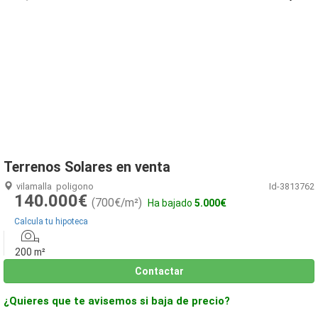
1
/
14
Terrenos Solares en venta
vilamalla
poligono
Id-3813762
140.000€
(700€/m²)
Ha bajado
5.000€
Calcula tu hipoteca
200 m²
Contactar
¿Quieres que te avisemos si baja de precio?