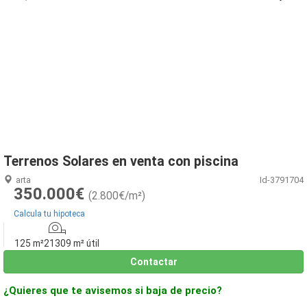
1
/
17
Terrenos Solares en venta con piscina
arta
Id-3791704
350.000€
(2.800€/m²)
Calcula tu hipoteca
125 m²
21309 m² útil
Contactar
¿Quieres que te avisemos si baja de precio?