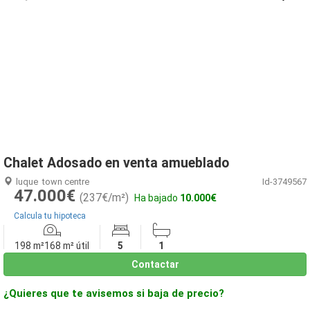
1
/
16
Chalet Adosado en venta amueblado
luque
town centre
Id-3749567
47.000€
(237€/m²)
Ha bajado
10.000€
Calcula tu hipoteca
198 m²
168 m² útil
5
1
Contactar
¿Quieres que te avisemos si baja de precio?