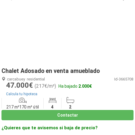
1
/
10
Chalet Adosado en venta amueblado
carcabuey
residential
Id-3665708
47.000€
(217€/m²)
Ha bajado
2.000€
Calcula tu hipoteca
217 m²
170 m² útil
4
2
Contactar
¿Quieres que te avisemos si baja de precio?