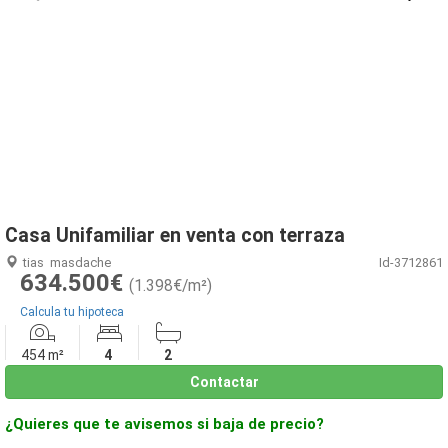
1
/
16
Casa Unifamiliar en venta con terraza
tias
masdache
Id-3712861
634.500€
(1.398€/m²)
Calcula tu hipoteca
454 m²
4
2
Contactar
¿Quieres que te avisemos si baja de precio?