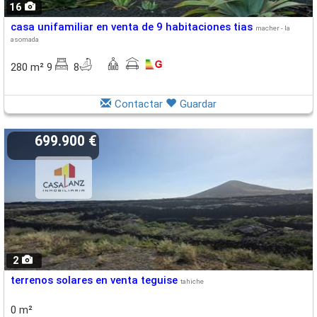
16
casa unifamiliar en venta de 9 habitaciones tias
macher - la
asomada
280 m² 9
8
Contactar
Guardar
699.900 €
2
terrenos solares en venta teguise
tahiche
0 m²