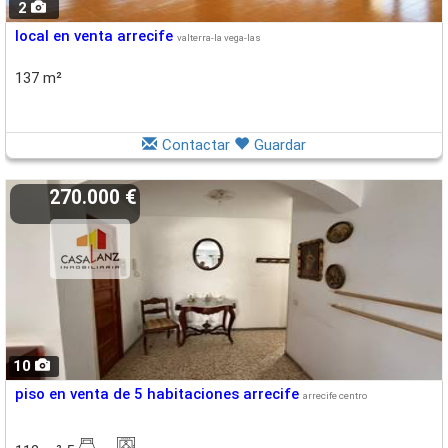
2
local en venta arrecife
valterra-la vega-las
137 m²
Contactar
Guardar
270.000 €
10
piso en venta de 5 habitaciones arrecife
arrecife centro