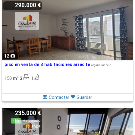
290.000 €
12
piso en venta de 3 habitaciones arrecife
argana-maneje
150 m² 3
1
Contactar
Guardar
235.000 €
Ha bajado
-6%
12.500€