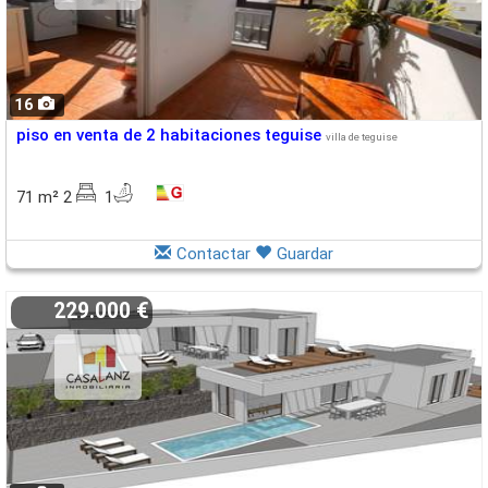
16
piso en venta de 2 habitaciones teguise
villa de teguise
71 m² 2
1
Contactar
Guardar
229.000 €