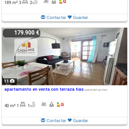
189 m² 3
2
Contactar
Guardar
179.900 €
11
apartamento en venta con terraza tias
puerto del carmen
40 m² 1
1
Contactar
Guardar