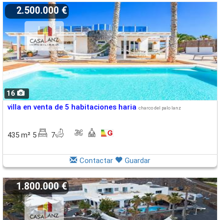
2.500.000 €
16
villa en venta de 5 habitaciones haria
charco del palo lanz
435 m² 5
7
Contactar
Guardar
1.800.000 €