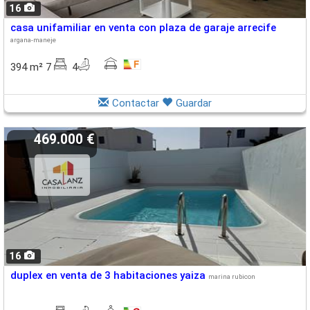
16
casa unifamiliar en venta con plaza de garaje arrecife
argana-maneje
394 m² 7
4
Contactar
Guardar
469.000 €
16
duplex en venta de 3 habitaciones yaiza
marina rubicon