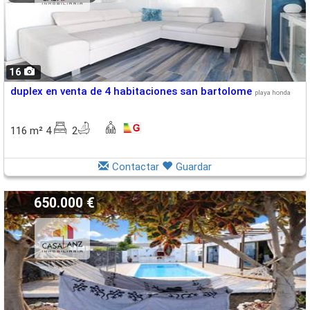
16
duplex en venta de 4 habitaciones san bartolome
playa honda
116 m² 4
2
Contactar
Guardar
650.000 €