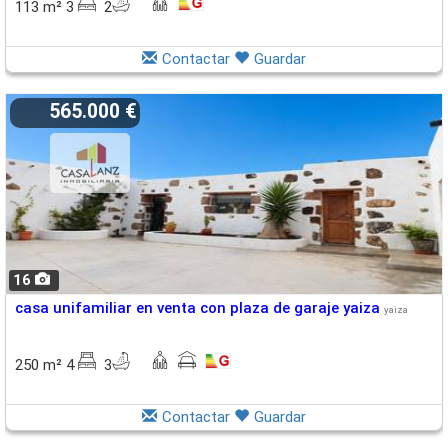
113 m² 3
2
Contactar
Guardar
565.000 €
16
casa unifamiliar en venta con plaza de garaje yaiza
yaiza
250 m² 4
3
Contactar
Guardar