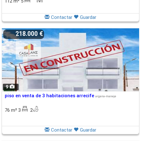
112 m² 5
Contactar
Guardar
218.000 €
9
piso en venta de 3 habitaciones arrecife
argana-maneje
76 m² 3
2
Contactar
Guardar