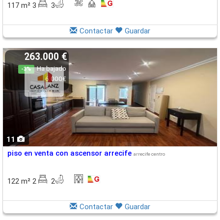
117 m² 3
3
Contactar
Guardar
263.000 €
Ha bajado
-3%
6.000€
11
piso en venta con ascensor arrecife
arrecife centro
122 m² 2
2
Contactar
Guardar