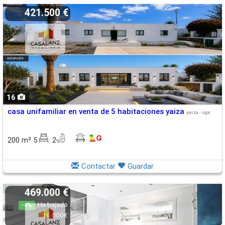
421.500 €
16
casa unifamiliar en venta de 5 habitaciones yaiza
yaiza - uga
200 m² 5
2
Contactar
Guardar
469.000 €
Ha bajado
-4%
16.000€