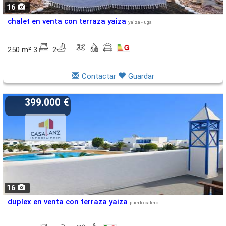
16
chalet en venta con terraza yaiza
yaiza - uga
250 m² 3
2
Contactar
Guardar
399.000 €
16
duplex en venta con terraza yaiza
puerto calero