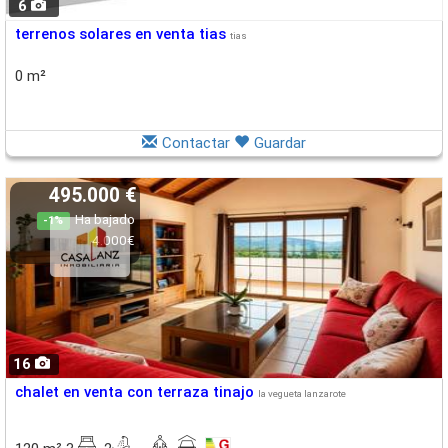
6
terrenos solares en venta tias
tias
0 m²
Contactar
Guardar
495.000 €
Ha bajado
-1%
4.000€
16
chalet en venta con terraza tinajo
la vegueta lanzarote