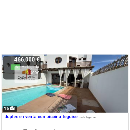
466.000 €
Ha bajado
-1%
3.000€
16
duplex en venta con piscina teguise
costa teguise