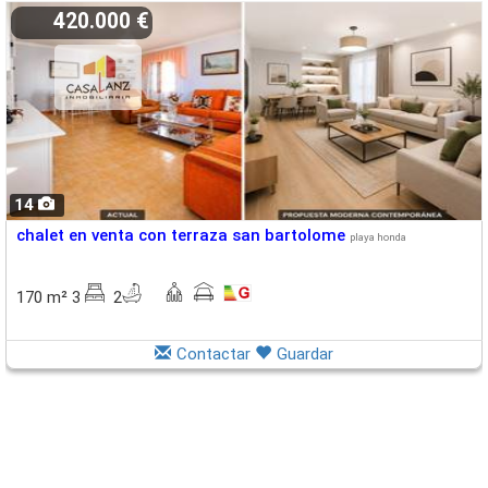
420.000 €
14
chalet en venta con terraza san bartolome
playa honda
170 m² 3
2
Contactar
Guardar