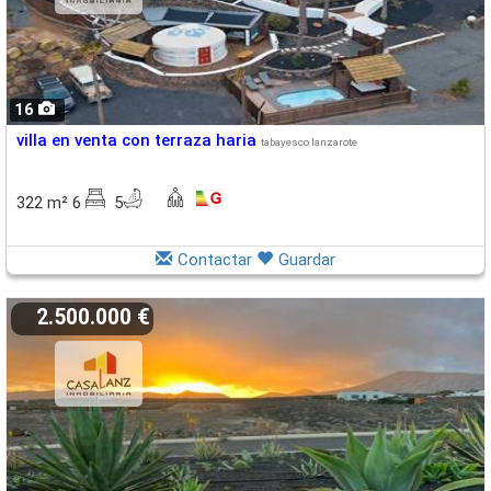
16
villa en venta con terraza haria
tabayesco lanzarote
322 m² 6
5
Contactar
Guardar
2.500.000 €