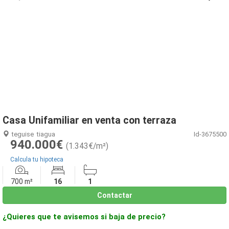
1
/
16
Casa Unifamiliar en venta con terraza
teguise
tiagua
Id-3675500
940.000€
(1.343€/m²)
Calcula tu hipoteca
700 m²
16
1
Contactar
¿Quieres que te avisemos si baja de precio?