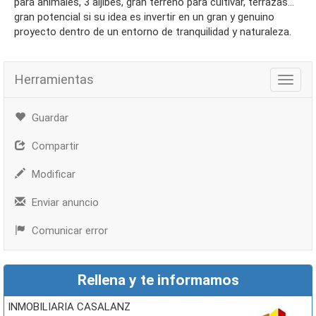
para animales, 3 aljibes, gran terreno para cultivar, terrazas...
gran potencial si su idea es invertir en un gran y genuino
proyecto dentro de un entorno de tranquilidad y naturaleza.
Herramientas
Herra
Guardar
Compartir
Modificar
Enviar anuncio
Comunicar error
Rellena y te informamos
INMOBILIARIA CASALANZ