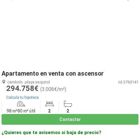
1
/
31
Apartamento en venta con ascensor
cambrils
playa esquirol
Id-3760141
294.758€
(3.008€/m²)
Calcula tu hipoteca
98 m²
80 m² útil
2
2
Contactar
¿Quieres que te avisemos si baja de precio?