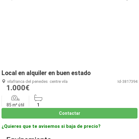
1
/
19
Local en alquiler en buen estado
vilafranca del penedes
centre vila
Id-3817394
1.000€
85 m² útil
1
Contactar
¿Quieres que te avisemos si baja de precio?