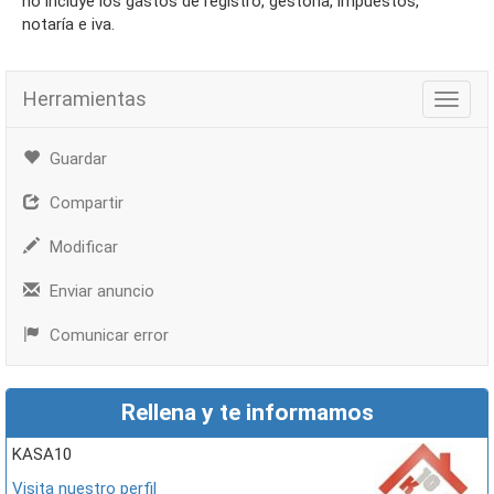
no incluye los gastos de registro, gestoría, impuestos,
notaría e iva.
Herramientas
Herra
Guardar
Compartir
Modificar
Enviar anuncio
Comunicar error
Rellena y te informamos
KASA10
Visita nuestro perfil