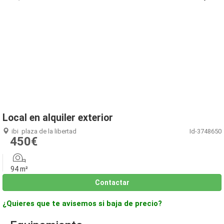
1
/
26
Local en alquiler exterior
ibi
plaza de la libertad
Id-3748650
450€
94 m²
Contactar
¿Quieres que te avisemos si baja de precio?