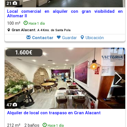
21
Local comercial en alquiler con gran visibilidad en
Altomar II
100 m²
Hace 1 día
Gran Alacant.
A 4 Kms. de Santa Pola
Contactar
Guardar
Ubicación
1.600€
47
Alquiler de local con traspaso en Gran Alacant
212 m²
2 baños
Hace 1 día