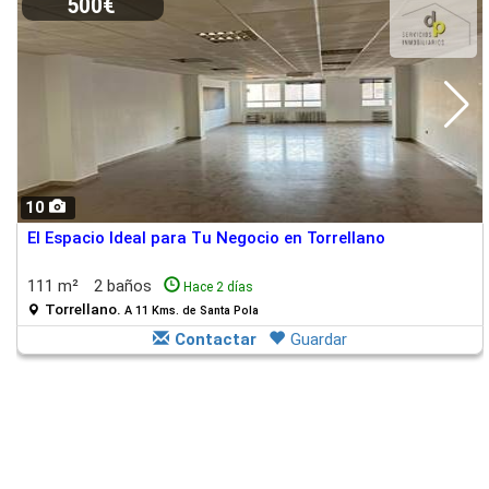
500€
10
El Espacio Ideal para Tu Negocio en Torrellano
111 m²
2 baños
Hace 2 días
Torrellano.
A 11 Kms. de Santa Pola
Contactar
Guardar