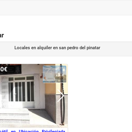
ar
Locales en alquiler
en san pedro del pinatar
00€
átil en Ubicación Privilegiada