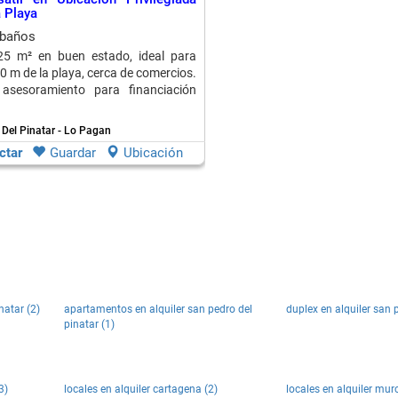
a Playa
 baños
25 m² en buen estado, ideal para
0 m de la playa, cerca de comercios.
asesoramiento para financiación
Del Pinatar - Lo Pagan
ctar
Guardar
Ubicación
natar (2)
apartamentos en alquiler san pedro del
duplex en alquiler san p
pinatar (1)
3)
locales en alquiler cartagena (2)
locales en alquiler murc