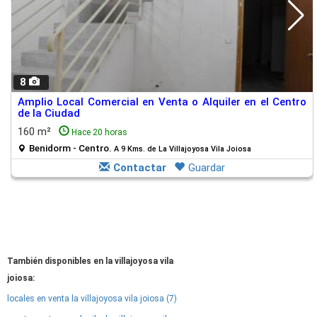
8
Amplio Local Comercial en Venta o Alquiler en el Centro
de la Ciudad
160 m²
Hace 20 horas
Benidorm - Centro.
A 9 Kms. de La Villajoyosa Vila Joiosa
Contactar
Guardar
También disponibles en la villajoyosa vila
joiosa:
locales en venta la villajoyosa vila joiosa (7)