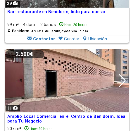
29
Bar-restaurante en Benidorm, listo para operar
99 m²
4 dorm.
2 baños
Hace 20 horas
Benidorm.
A 9 Kms. de La Villajoyosa Vila Joiosa
Contactar
Guardar
Ubicación
2.500€
11
Amplio Local Comercial en el Centro de Benidorm, Ideal
para Tu Negocio
207 m²
Hace 20 horas