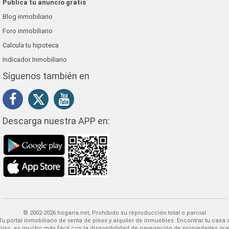
Publica tu anuncio gratis
Blog inmobiliario
Foro inmobiliario
Calcula tu hipoteca
Indicador Inmobiliario
Síguenos también en
Descarga nuestra APP en:
© 2002-2026 hogaria.net, Prohibido su reproducción total o parcial
 alquiler de inmuebles. Encontrar tu casa o
piso, es mucho más fácil con la disponibilidad de navegación de propiedades qu