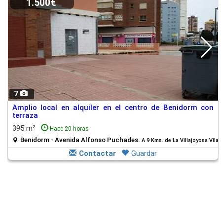
1.500€
7
Amplio local en alquiler en el centro de Benidorm con
terraza
395 m²
Hace 20 horas
Benidorm - Avenida Alfonso Puchades.
A 9 Kms. de La Villajoyosa Vila
Contactar
Guardar