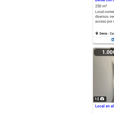
Dénia con 
250 m²
Local comerc
diversos ne
acceso por d
Denia - C
1.0
12
Local en al