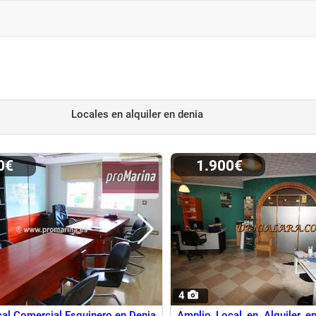
Locales en alquiler
en denia
00€
1.900€
4
al Comercial Esquinero en Denia
Amplio Local en Alquiler e