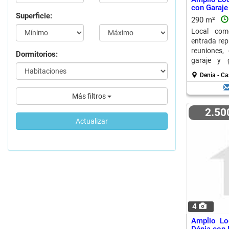
con Garaje
Superficie:
290 m²
Local com
entrada repr
reuniones,
Dormitorios:
garaje y 
Muchas posi
Denia - C
Más filtros
2.5
Actualizar
4
Amplio Lo