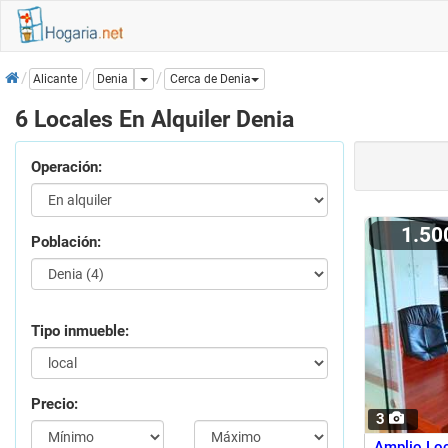
Inicio
Dropdown
Denia
Alicante
Cerca de Denia
6 Locales En Alquiler Denia
Operación:
1.5
Población:
Tipo inmueble:
Precio:
3
Amplio Loc