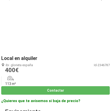
1
/
9
Local en alquiler
ibi
glorieta españa
Id-2346787
400€
113 m²
Contactar
¿Quieres que te avisemos si baja de precio?