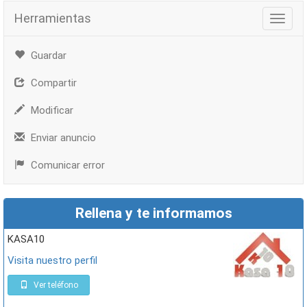
Herramientas
Herra
Guardar
Compartir
Modificar
Enviar anuncio
Comunicar error
Rellena y te informamos
KASA10
Visita nuestro perfil
Ver teléfono