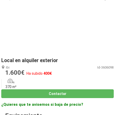
1
/
12
Local en alquiler exterior
ibi
Id-3606098
1.600€
Ha subido
400€
370 m²
Contactar
¿Quieres que te avisemos si baja de precio?