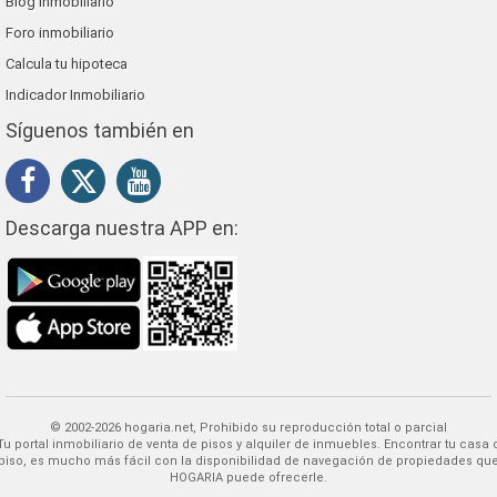
Blog inmobiliario
Foro inmobiliario
Calcula tu hipoteca
Indicador Inmobiliario
Síguenos también en
Descarga nuestra APP en:
© 2002-2026 hogaria.net, Prohibido su reproducción total o parcial
 alquiler de inmuebles. Encontrar tu casa o
piso, es mucho más fácil con la disponibilidad de navegación de propiedades qu
HOGARIA puede ofrecerle.