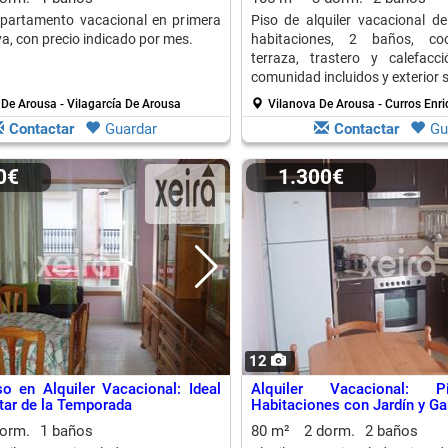
apartamento vacacional en primera
Piso de alquiler vacacional 
ya, con precio indicado por mes.
habitaciones, 2 baños, coc
terraza, trastero y calefacc
comunidad incluidos y exterior 
 De Arousa - Vilagarcía De Arousa
Vilanova De Arousa - Curros Enr
Contactar
Guardar
Contactar
Gu
00€
1.300€
12
o en Alquiler Vacacional: Ideal
Alquiler Vacacional:
utar de la Temporada
Habitaciones con Jardín y Ga
dorm.
1 baños
80 m²
2 dorm.
2 baños