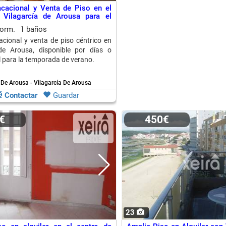
acacional y Venta de Piso en el
 Vilagarcía de Arousa para el
dorm.
1 baños
cacional y venta de piso céntrico en
 de Arousa, disponible por días o
l para la temporada de verano.
 De Arousa - Vilagarcía De Arousa
Contactar
Guardar
0€
450€
23