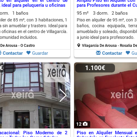
so en alquiler en el centro de
Amplio Piso en Alquiler con 
, ideal para peluquería u oficinas
para Profesores durante el C
dorm.
1 baños
95 m²
3 dorm.
2 baños
iler de 85 m², con 3 habitaciones, 1
Piso en alquiler de 95 m², con 3
 sin amueblar y trastero. Ideal para
baños, cocina equipada, terr
 oficinas en el centro de Villagarcía.
amueblado y soleado, disponibl
omunidad incluidos.
a junio ideal para profesorado.
 De Arousa - O Castro
Vilagarcia De Arousa - Rosalia D
Contactar
Guardar
Contactar
Gu
0€
1.100€
12
Vacacional: Piso Moderno de 2
Piso en Alquiler Mensual 