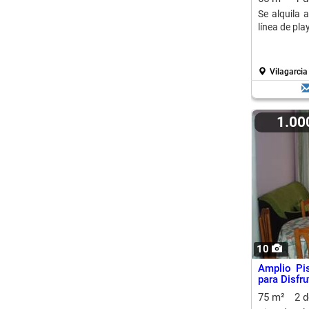
Se alquila 
línea de pla
Vilagarcia
1.0
10
Amplio Pis
para Disfr
75 m²
2 