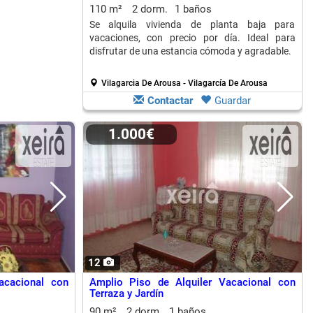
110 m²
2 dorm.
1 baños
Se alquila vivienda de planta baja para
vacaciones, con precio por día. Ideal para
disfrutar de una estancia cómoda y agradable.
Vilagarcia De Arousa - Vilagarcía De Arousa
Contactar
Guardar
1.000€
12
acacional con
Amplio Piso de Alquiler Vacacional con
Terraza y Jardín
90 m²
2 dorm.
1 baños