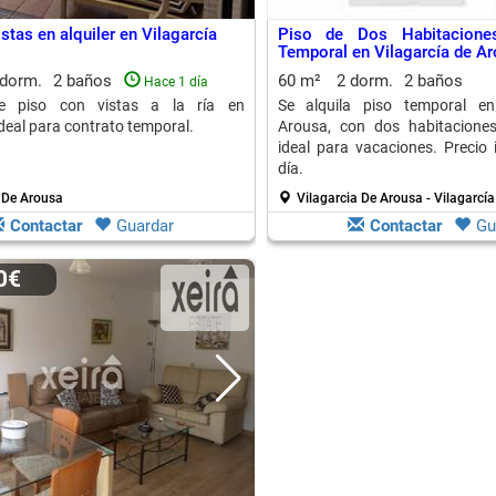
stas en alquiler en Vilagarcía
Piso de Dos Habitaciones
Temporal en Vilagarcía de A
 dorm.
2 baños
60 m²
2 dorm.
2 baños
Hace 1 día
te piso con vistas a la ría en
Se alquila piso temporal en
ideal para contrato temporal.
Arousa, con dos habitacione
ideal para vacaciones. Precio 
día.
 De Arousa
Vilagarcia De Arousa - Vilagarcí
Contactar
Guardar
Contactar
Gu
00€