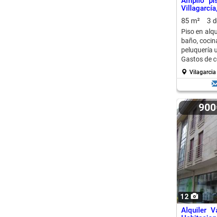
Amplio pi
Villagarcía
85 m²
3 
Piso en alqu
baño, cocina
peluquería u
Gastos de c
Vilagarcia
90
12
Alquiler 