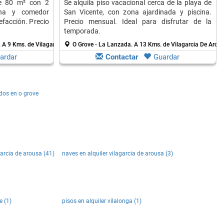
de 80 m² con 2
Se alquila piso vacacional cerca de la playa de
ina y comedor
San Vicente, con zona ajardinada y piscina.
efacción. Precio
Precio mensual. Ideal para disfrutar de la
temporada.
.
A 9 Kms. de Vilagarcia De Arousa
O Grove - La Lanzada.
A 13 Kms. de Vilagarcia De Arou
ardar
Contactar
Guardar
dos en o grove
garcia de arousa (41)
naves en alquiler vilagarcia de arousa (3)
e (1)
pisos en alquiler vilalonga (1)