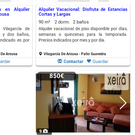
 en Alquiler
Alquiler Vacacional: Disfruta de Estancias
rousa
Cortas y Largas
90 m²
2 dorm.
2 baños
 Vilagarcía de
Alquiler vacacional de piso disponible por días,
s y dos baños,
semanas o quincenas para la temporada.
indicado es por
Precios indicados por mes y por día.
a De Arousa
Vilagarcia De Arousa - Patio Saavedra
ardar
Contactar
Guardar
850€
9