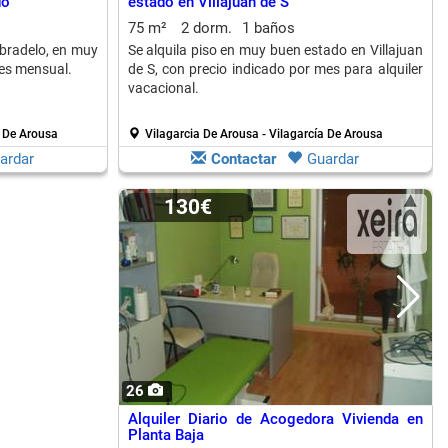
do
estado en Villajuan de S
75 m²
2 dorm.
1 baños
obradelo, en muy
Se alquila piso en muy buen estado en Villajuan
 es mensual.
de S, con precio indicado por mes para alquiler
vacacional.
a De Arousa
Vilagarcia De Arousa - Vilagarcía De Arousa
ardar
Contactar
Guardar
130€
26
Alquiler Diario de Acogedora Vivienda en
Planta Baja