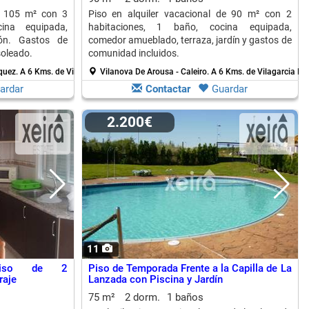
de 105 m² con 3
Piso en alquiler vacacional de 90 m² con 2
ina equipada,
habitaciones, 1 baño, cocina equipada,
ión. Gastos de
comedor amueblado, terraza, jardín y gastos de
soleado.
comunidad incluidos.
iquez.
A 6 Kms. de Vilagarcia De Arousa
Vilanova De Arousa - Caleiro.
A 6 Kms. de Vilagarcia De
ardar
Contactar
Guardar
2.200€
11
 Piso de 2
Piso de Temporada Frente a la Capilla de La
raje
Lanzada con Piscina y Jardín
75 m²
2 dorm.
1 baños