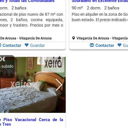
es y Todas las Comodidades
Sobradelo en Excelente Esta
dorm.
2 baños
90 m²
2 dorm.
2 baños
cacional de piso nuevo de 87 m² con
Piso en alquiler en la zona de S
ones, 2 baños, cocina equipada,
buen estado. El precio indicado
ensor y trastero. Precios por mes o
 De Arousa - Vilagarcía De Arousa
Vilagarcia De Arousa - Vilagarcí
Contactar
Guardar
Contactar
Gu
50€
 subido
€
de Piso Vacacional Cerca de la
e Tren