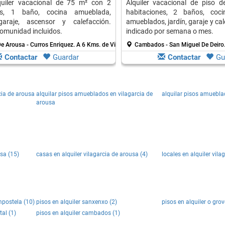
quiler vacacional de 75 m² con 2
Alquiler vacacional de piso 
nes, 1 baño, cocina amueblada,
habitaciones, 2 baños, coc
araje, ascensor y calefacción.
amueblados, jardín, garaje y cal
omunidad incluidos.
indicado por semana o mes.
e Arousa - Curros Enriquez.
A 6 Kms. de Vilagarcia De Arousa
Cambados - San Miguel De Deiro
Contactar
Guardar
Contactar
Gu
cia de arousa
alquilar pisos amueblados en vilagarcia de
alquilar pisos amuebla
arousa
usa (15)
casas en alquiler vilagarcia de arousa (4)
locales en alquiler vila
mpostela (10)
pisos en alquiler sanxenxo (2)
pisos en alquiler o grov
tal (1)
pisos en alquiler cambados (1)