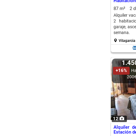
Habitacion
87 m²
2 
Alquiler va
2 habitaci
garaje, asc
semana.
Vilagarcia
1.4
+16%
Ha
200
12
Alquiler 
Estación d