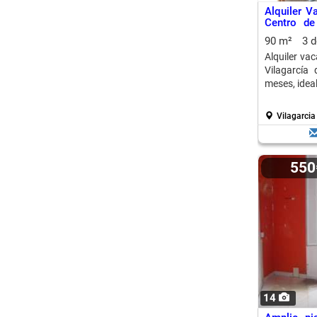
Alquiler V
Centro de
Verano
90 m²
3 
Alquiler va
Vilagarcía
meses, idea
Vilagarcia
55
14