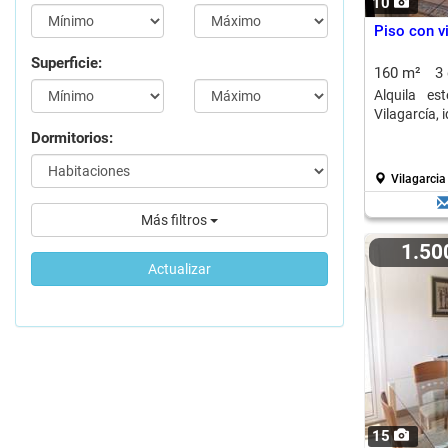
10
Piso con vi
Superficie:
160 m²
3
Alquila es
Vilagarcía, 
Dormitorios:
Vilagarcia
Más filtros
1.5
Actualizar
15