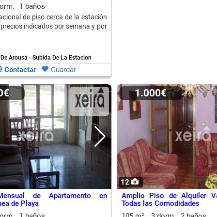
dorm.
1 baños
acional de piso cerca de la estación
n precios indicados por semana y por
 De Arousa - Subida De La Estacion
Contactar
Guardar
00€
1.000€
12
 Mensual de Apartamento en
Amplio Piso de Alquiler V
nea de Playa
Todas las Comodidades
dorm.
1 baños
105 m²
3 dorm.
2 baños