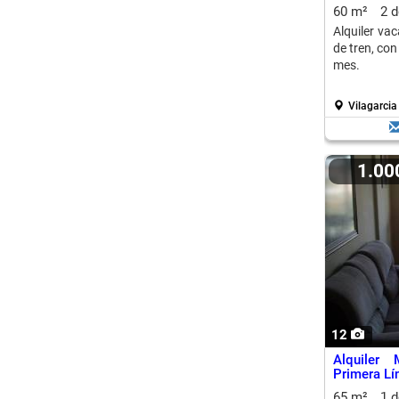
60 m²
2 
Alquiler vac
de tren, co
mes.
Vilagarcia
1.0
12
Alquiler
Primera Lí
65 m²
1 