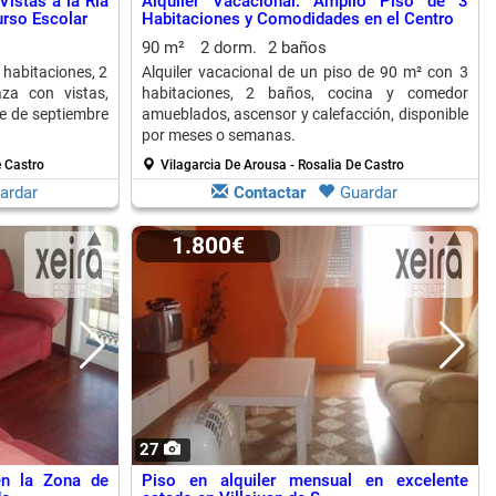
Vistas a la Ría
Alquiler Vacacional: Amplio Piso de 3
urso Escolar
Habitaciones y Comodidades en el Centro
90 m²
2 dorm.
2 baños
 habitaciones, 2
Alquiler vacacional de un piso de 90 m² con 3
aza con vistas,
habitaciones, 2 baños, cocina y comedor
e de septiembre
amueblados, ascensor y calefacción, disponible
por meses o semanas.
e Castro
Vilagarcia De Arousa - Rosalia De Castro
ardar
Contactar
Guardar
1.800€
27
en la Zona de
Piso en alquiler mensual en excelente