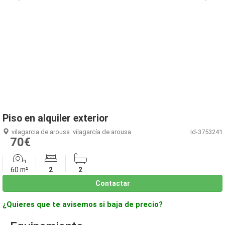
1
/
1
Piso en alquiler exterior
vilagarcia de arousa
vilagarcía de arousa
Id-3753241
70€
60 m²
2
2
Contactar
¿Quieres que te avisemos si baja de precio?