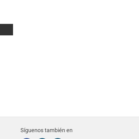
95 m²
3
2
450€
Síguenos también en