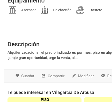
Equipamiento
Ascensor
Calefacción
Trastero
Descripción
alquiler vacacional, el precio indicado es por mes. piso en alquiler. se alqluila apartamento vacacional en 1 linea de playa con plaza de
garaje gran oportunidad, urge la venta, al...
Guardar
Compartir
Modificar
Env
Te puede interesar en Vilagarcia De Arousa
PISO