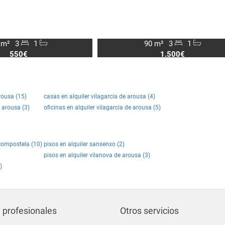
 m²
3
1
90 m²
3
1
550€
1.500€
rousa (15)
casas en alquiler vilagarcia de arousa (4)
e arousa (3)
oficinas en alquiler vilagarcia de arousa (5)
 compostela (10)
pisos en alquiler sanxenxo (2)
pisos en alquiler vilanova de arousa (3)
)
 profesionales
Otros servicios