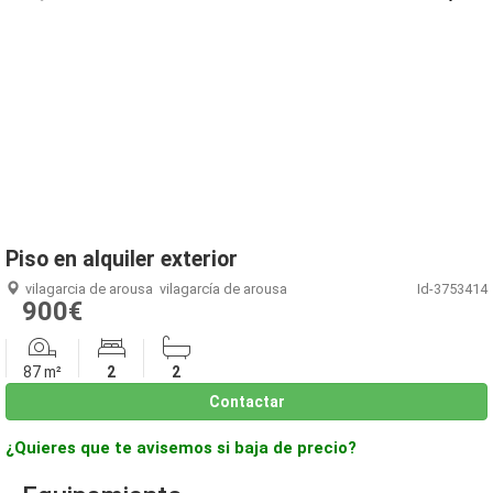
1
/
12
Piso en alquiler exterior
vilagarcia de arousa
vilagarcía de arousa
Id-3753414
900€
87 m²
2
2
Contactar
¿Quieres que te avisemos si baja de precio?