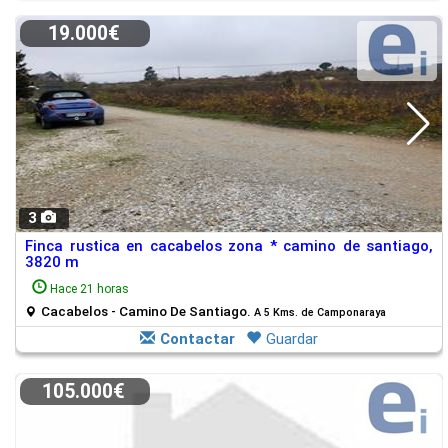
19.000€
3
Finca rustica en cacabelos zona * camino de santiago,
3820 m
Hace 21 horas
Cacabelos - Camino De Santiago.
A 5 Kms. de Camponaraya
Contactar
Guardar
105.000€