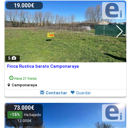
19.000€
5
Finca Rustica barato Camponaraya
Hace 21 horas
Camponaraya
Contactar
Guardar
73.000€
-15%
Ha bajado
12.000€