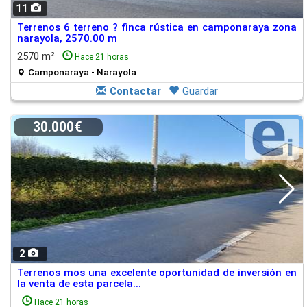
11
Terrenos 6 terreno ? finca rústica en camponaraya zona
narayola, 2570.00 m
2570 m²
Hace 21 horas
Camponaraya - Narayola
Contactar
Guardar
30.000€
2
Terrenos mos una excelente oportunidad de inversión en
la venta de esta parcela...
Hace 21 horas