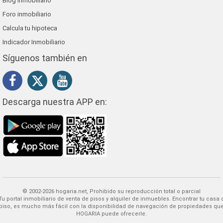
Blog inmobiliario
Foro inmobiliario
Calcula tu hipoteca
Indicador Inmobiliario
Síguenos también en
Descarga nuestra APP en:
© 2002-2026 hogaria.net, Prohibido su reproducción total o parcial
 alquiler de inmuebles. Encontrar tu casa o
piso, es mucho más fácil con la disponibilidad de navegación de propiedades qu
HOGARIA puede ofrecerle.