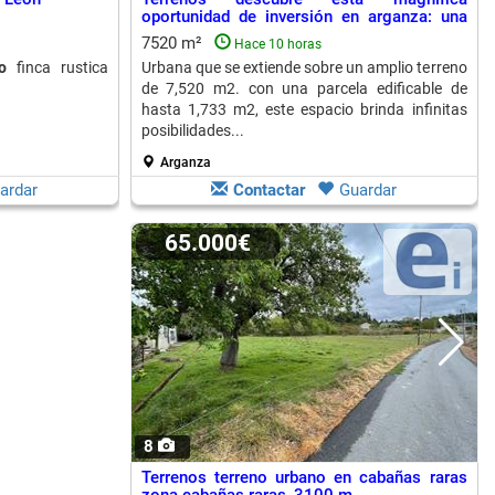
oportunidad de inversión en arganza: una
finca...
7520 m²
Hace 10 horas
o
finca rustica
Urbana que se extiende sobre un amplio terreno
de 7,520 m2. con una parcela edificable de
hasta 1,733 m2, este espacio brinda infinitas
posibilidades...
Arganza
ardar
Contactar
Guardar
65.000€
8
Terrenos terreno urbano en cabañas raras