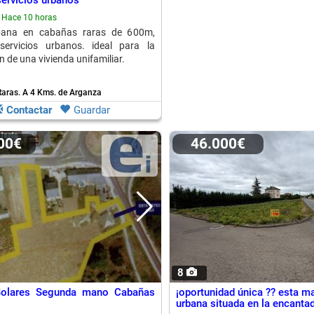
servicios urbanos
Hace 10 horas
bana en cabañas raras de 600m,
servicios urbanos. ideal para la
 de una vivienda unifamiliar.
aras.
A 4 Kms. de Arganza
Contactar
Guardar
000€
46.000€
8
Solares Segunda mano Cabañas
¡oportunidad única ?? esta ma
urbana situada en la encantad