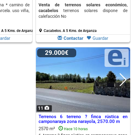
ona * camino de
Venta de terrenos solares económico,
rcela. uso viña,
cacabelos
terrenos solares dispone de
calefacción No
.
A 5 Kms. de Arganza
Cacabelos.
A 5 Kms. de Arganza
ardar
Contactar
Guardar
29.000€
11
Terrenos 6 terreno ? finca rústica en
camponaraya zona narayola, 2570.00 m
2570 m²
Hace 10 horas