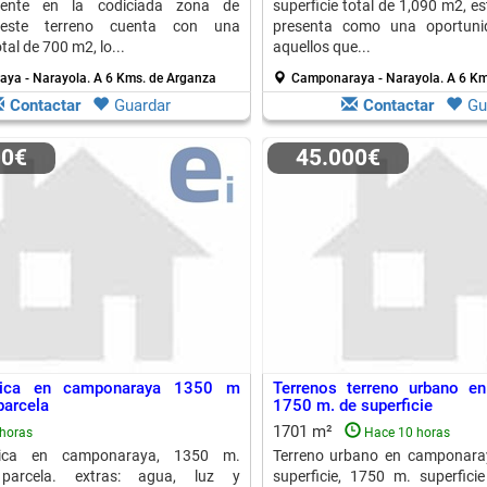
amente en la codiciada zona de
superficie total de 1,090 m2, e
 este terreno cuenta con una
presenta como una oportuni
tal de 700 m2, lo...
aquellos que...
ya - Narayola.
A 6 Kms. de Arganza
Camponaraya - Narayola.
A 6 Km
Contactar
Guardar
Contactar
Gu
00€
45.000€
stica en camponaraya 1350 m
Terrenos terreno urbano e
parcela
1750 m. de superficie
1701 m²
horas
Hace 10 horas
tica en camponaraya, 1350 m.
Terreno urbano en camponara
e parcela. extras: agua, luz y
superficie, 1750 m. superficie