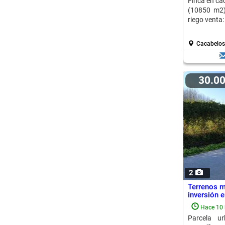
Finca en ca
(10850 m2).
riego venta
Cacabelos
30.0
2
Terrenos m
inversión e
Hace 10 
Parcela u