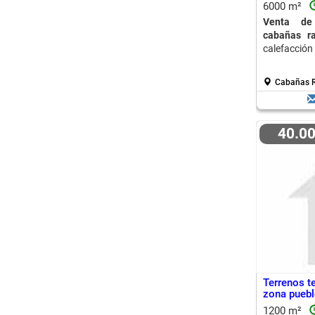
6000 m²
Venta de 
cabañas ra
calefacción
Cabañas R
40.0
Terrenos t
zona puebl
1200 m²