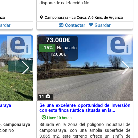
dispone de calefacción No
nza
Camponaraya - La Cerca.
A 6 Kms. de Arganza
ardar
Contactar
Guardar
73.000€
-15%
Ha bajado
12.000€
11
araya
Se una excelente oportunidad de inversión
con esta finca rústica situada en la...
Hace 10 horas
o, camponaraya
Situada en la zona del polígono industrial de
cción No
camponaraya. con una amplia superficie de
3,665 m2, este terreno ofrece un sinfín de