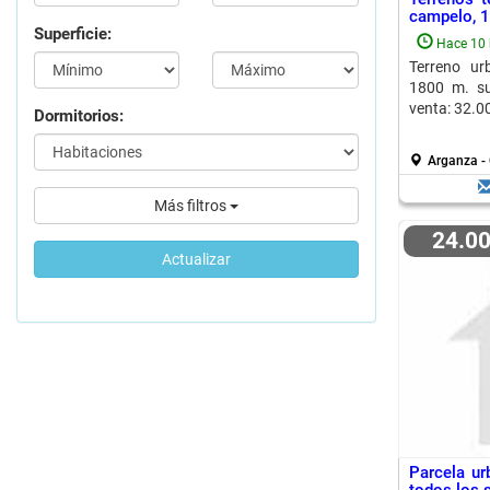
campelo, 
Superficie:
Hace 10 
Terreno u
1800 m. sup
venta: 32.0
Dormitorios:
Arganza -
Más filtros
24.0
Actualizar
Parcela u