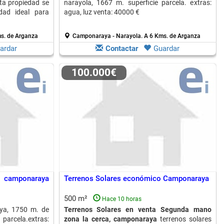
sta propiedad se
narayola, 1667 m. superficie parcela. extras:
dad ideal para
agua, luz venta: 40000 €
s. de Arganza
Camponaraya - Narayola.
A 6 Kms. de Arganza
ardar
Contactar
Guardar
100.000€
n camponaraya
Terrenos Solares económico Camponaraya
500 m²
Hace 10 horas
ya, 1750 m. de
Terrenos Solares en venta Segunda mano
 parcela.extras:
zona la cerca, camponaraya
terrenos solares