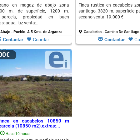
rbano en magaz de abajo zona
Finca rustica en cacabelos z
200 m. de superficie, 1200 m.
santiago, 3820 m. superficie pa
e parcela, propiedad en buen
secano venta: 19.000 €
s: agua, luz venta:...
Abajo - Pueblo.
A 5 Kms. de Arganza
Cacabelos - Camino De Santiago
Contactar
Guardar
Contactar
Gu
000€
 finca en cacabelos 10850 m
parcela (10850 m2).extras:...
Hace 10 horas