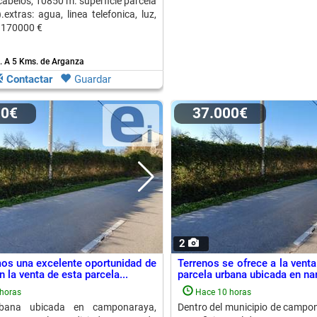
cabelos, 10850 m. superficie parcela
extras: agua, linea telefonica, luz,
: 170000 €
.
A 5 Kms. de Arganza
Contactar
Guardar
00€
37.000€
2
os una excelente oportunidad de
Terrenos se ofrece a la vent
n la venta de esta parcela...
parcela urbana ubicada en nara
horas
Hace 10 horas
rbana ubicada en camponaraya,
Dentro del municipio de campo