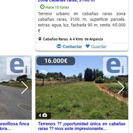
zona cabañas raras, 3100 m
Hace 10 horas
Terreno urbano en cabañas raras zona
cabañas raras, 3100 m. superficie parcela.
extras: agua, luz, fachada 90 m. venta: 65.000
€
Cabañas Raras.
A 4 Kms. de Arganza
Contactar
Guardar
16.000€
4
ravillosa finca
Terrenos ?? ¡oportunidad única en cabañas
ora...
raras ?? mos este impresionante...