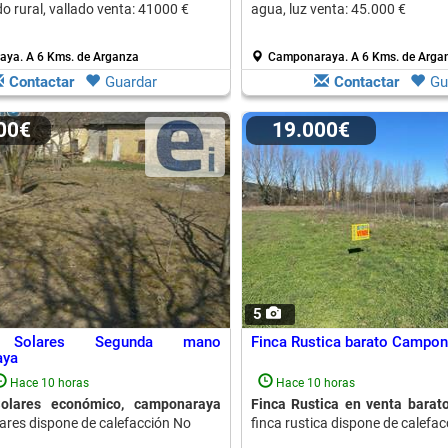
do rural, vallado venta: 41000 €
agua, luz venta: 45.000 €
aya.
A 6 Kms. de Arganza
Camponaraya.
A 6 Kms. de Arga
Contactar
Guardar
Contactar
Gu
000€
19.000€
5
s Solares Segunda mano
Finca Rustica barato Campon
aya
Hace 10 horas
Hace 10 horas
Solares económico, camponaraya
Finca Rustica en venta barat
lares dispone de calefacción No
finca rustica dispone de calefa