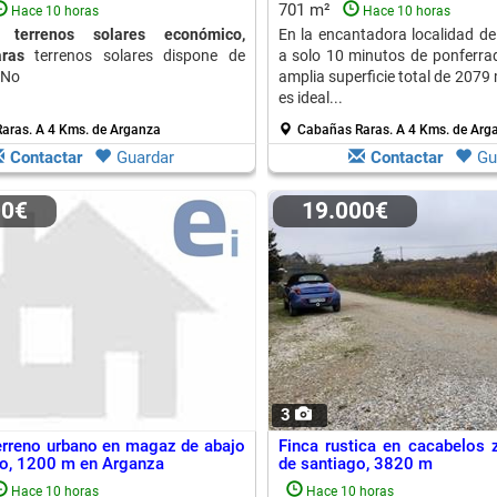
701 m²
Hace 10 horas
Hace 10 horas
terrenos solares económico,
En la encantadora localidad de
ras
terrenos solares dispone de
a solo 10 minutos de ponferra
 No
amplia superficie total de 2079 
es ideal...
aras.
A 4 Kms. de Arganza
Cabañas Raras.
A 4 Kms. de Arg
Contactar
Guardar
Contactar
Gu
00€
19.000€
3
erreno urbano en magaz de abajo
Finca rustica en cacabelos
o, 1200 m en Arganza
de santiago, 3820 m
Hace 10 horas
Hace 10 horas