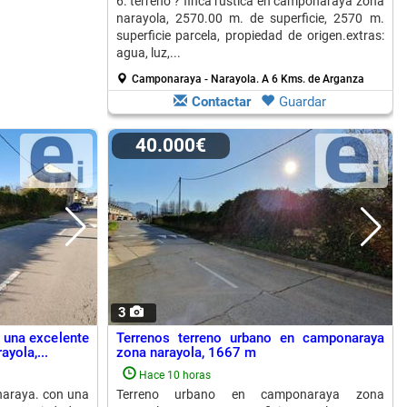
6. terreno ? finca rústica en camponaraya zona
narayola, 2570.00 m. de superficie, 2570 m.
superficie parcela, propiedad de origen.extras:
agua, luz,...
Camponaraya - Narayola.
A 6 Kms. de Arganza
Contactar
Guardar
40.000€
3
a una excelente
Terrenos terreno urbano en camponaraya
yola,...
zona narayola, 1667 m
Hace 10 horas
naraya. con una
Terreno urbano en camponaraya zona