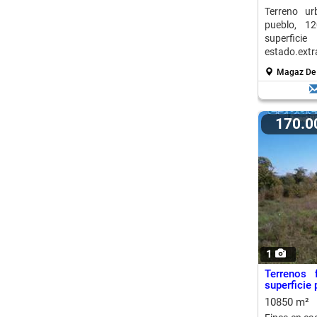
Terreno u
pueblo, 1
superfici
estado.extra
Magaz De 
170.
1
Terrenos
superficie 
10850 m²