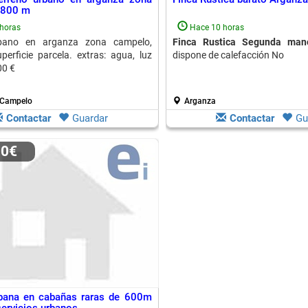
1800 m
horas
Hace 10 horas
rbano en arganza zona campelo,
Finca Rustica Segunda man
erficie parcela. extras: agua, luz
dispone de calefacción No
00 €
 Campelo
Arganza
Contactar
Guardar
Contactar
Gu
00€
rbana en cabañas raras de 600m