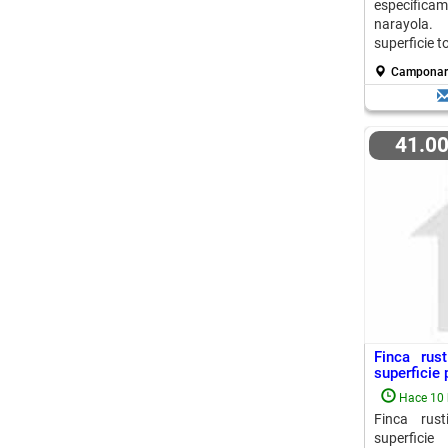
específic
narayola.
superficie to
Camponara
41.0
Finca ru
superficie 
Hace 10 
Finca rus
superfici