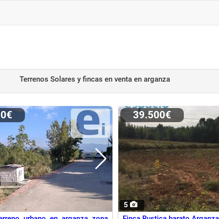
Terrenos Solares y fincas en venta
en arganza
00€
39.500€
5
terreno urbano en arganza zona
Finca Rustica barato Arganz