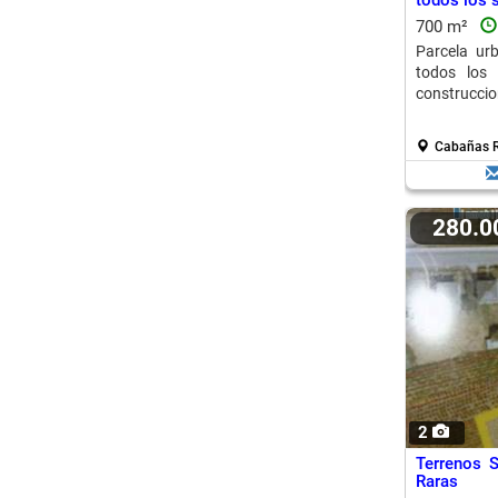
todos los 
700 m²
Parcela ur
todos los 
construccion
Cabañas R
280.
2
Terrenos 
Raras