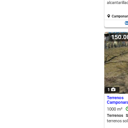
alcantarilla
Camponar
150.
1
Terreno
Camponar
1000 m²
Terrenos 
terrenos so