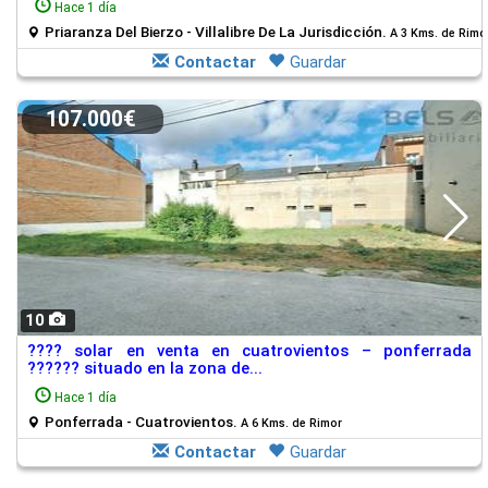
Hace 1 día
Priaranza Del Bierzo - Villalibre De La Jurisdicción.
A 3 Kms. de Rimo
Contactar
Guardar
107.000€
10
???? solar en venta en cuatrovientos – ponferrada
?????? situado en la zona de...
Hace 1 día
Ponferrada - Cuatrovientos.
A 6 Kms. de Rimor
Contactar
Guardar