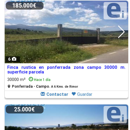
185.000€
6
Finca rustica en ponferrada zona campo 30000 m.
superficie parcela
30000 m²
Hace 1 día
Ponferrada - Campo.
A 6 Kms. de Rimor
Contactar
Guardar
25.000€