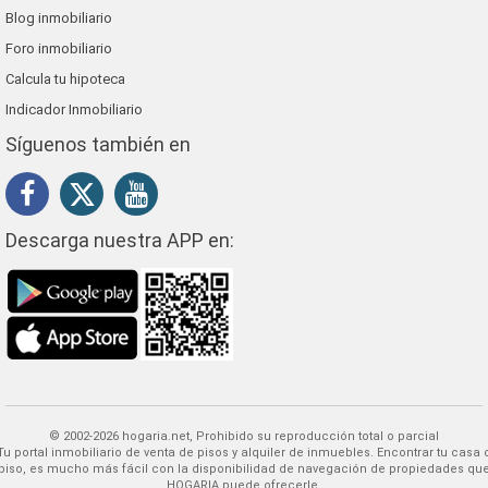
Blog inmobiliario
Foro inmobiliario
Calcula tu hipoteca
Indicador Inmobiliario
Síguenos también en
Descarga nuestra APP en:
© 2002-2026 hogaria.net, Prohibido su reproducción total o parcial
 alquiler de inmuebles. Encontrar tu casa o
piso, es mucho más fácil con la disponibilidad de navegación de propiedades qu
HOGARIA puede ofrecerle.