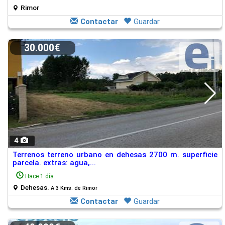
Rimor
Contactar
Guardar
30.000€
4
Terrenos terreno urbano en dehesas 2700 m. superficie
parcela. extras: agua,...
Hace 1 día
Dehesas.
A 3 Kms. de Rimor
Contactar
Guardar