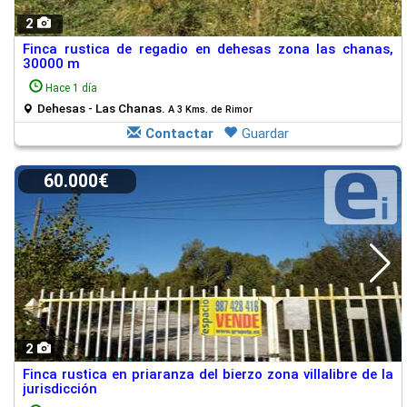
2
Finca rustica de regadio en dehesas zona las chanas,
30000 m
Hace 1 día
Dehesas - Las Chanas.
A 3 Kms. de Rimor
Contactar
Guardar
60.000€
2
Finca rustica en priaranza del bierzo zona villalibre de la
jurisdicción