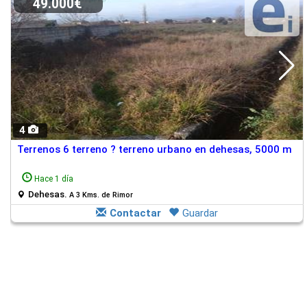
49.000€
4
Terrenos 6 terreno ? terreno urbano en dehesas, 5000 m
Hace 1 día
Dehesas.
A 3 Kms. de Rimor
Contactar
Guardar