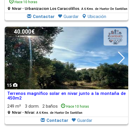
Hace 10 horas
Nivar - Urbanizacion Los Caracolillos.
A 6 Kms. de Huetor De Santillan
Contactar
Guardar
Ubicación
40.000€
15
Terrenos magnífico solar en nivar junto a la montaña de
450m2
249 m²
3 dorm.
2 baños
Hace 10 horas
Nivar - Nívar.
A 6 Kms. de Huetor De Santillan
Contactar
Guardar