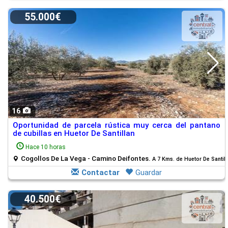
55.000€
16
Oportunidad de parcela rústica muy cerca del pantano
de cubillas en Huetor De Santillan
Hace 10 horas
Cogollos De La Vega - Camino Deifontes.
A 7 Kms. de Huetor De Santill
Contactar
Guardar
40.500€