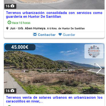
16
Terrenos urbanización consolidada con servicios como
guardería en Huetor De Santillan
Hace 10 horas
Jun - Urb. Aben Humeya.
A 6 Kms. de Huetor De Santillan
Contactar
Guardar
45.000€
16
Terrenos venta de solares urbanos en urbanizacion los
caracolillos en nivar,...