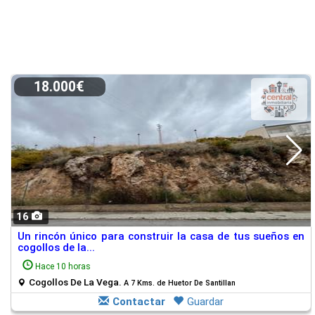
18.000€
16
Un rincón único para construir la casa de tus sueños en
cogollos de la...
Hace 10 horas
Cogollos De La Vega.
A 7 Kms. de Huetor De Santillan
Contactar
Guardar