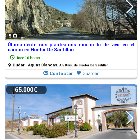
5
Últimamente nos planteamos mucho lo de vivir en el
campo en Huetor De Santillan
Hace 10 horas
Dudar - Aguas Blancas.
A 5 Kms. de Huetor De Santillan
Contactar
Guardar
65.000€