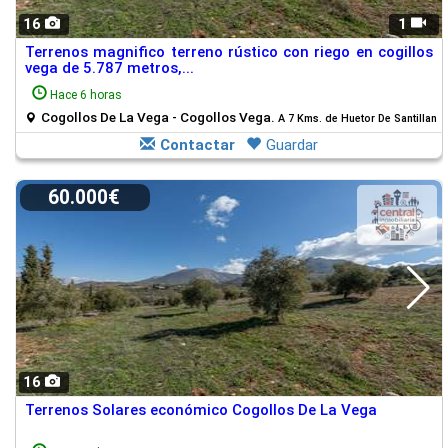
16
1
Terrenos magnifico terreno rústico con riego en cogillos
vega de 5.787 metros,...
Hace 6 horas
Cogollos De La Vega - Cogollos Vega.
A 7 Kms. de Huetor De Santillan
Contactar
Guardar
60.000€
16
Terrenos Solares económico Cogollos De La Vega