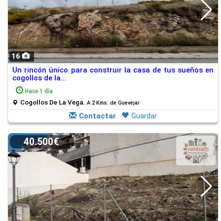
16
Un rincón único para construir la casa de tus sueños en
cogollos de la...
Hace 1 día
Cogollos De La Vega.
A 2 Kms. de Guevejar
Contactar
Guardar
40.500€