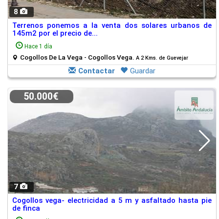
8
Terrenos ponemos a la venta dos solares urbanos de
145m2 por el precio de...
Hace 1 día
Cogollos De La Vega - Cogollos Vega.
A 2 Kms. de Guevejar
Contactar
Guardar
50.000€
7
Cogollos vega- electricidad a 5 m y asfaltado hasta pie
de finca