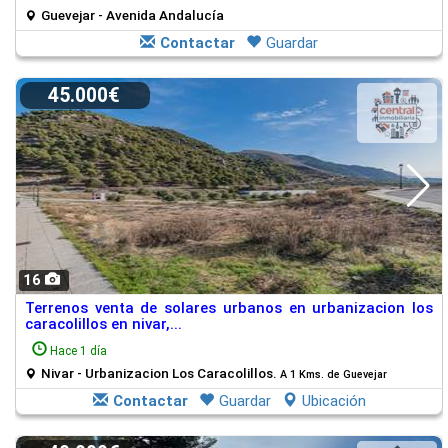
Guevejar - Avenida Andalucía
Contactar
Guardar
45.000€
16
Terrenos venta de solares urbanos en urbanizacion los
caracolillos en nivar,...
Hace 1 día
Nivar - Urbanizacion Los Caracolillos.
A 1 Kms. de Guevejar
Contactar
Guardar
Ubicación