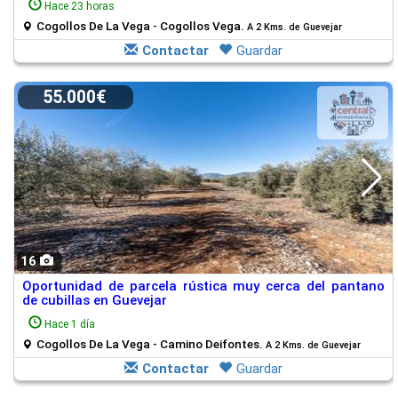
Hace 23 horas
Cogollos De La Vega - Cogollos Vega.
A 2 Kms. de Guevejar
Contactar
Guardar
55.000€
16
Oportunidad de parcela rústica muy cerca del pantano
de cubillas en Guevejar
Hace 1 día
Cogollos De La Vega - Camino Deifontes.
A 2 Kms. de Guevejar
Contactar
Guardar