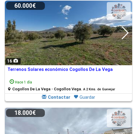
60.000€
16
Terrenos Solares económico Cogollos De La Vega
Hace 1 día
Cogollos De La Vega - Cogollos Vega.
A 2 Kms. de Guevejar
Contactar
Guardar
18.000€