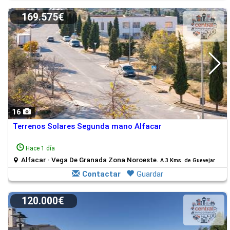
169.575€
16
Terrenos Solares Segunda mano Alfacar
Hace 1 día
Alfacar - Vega De Granada Zona Noroeste.
A 3 Kms. de Guevejar
Contactar
Guardar
120.000€