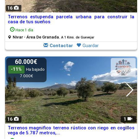
16
Terrenos estupenda parcela urbana para construir la
casa de tus sueños
Hace 1 día
Nivar - Área De Granada.
A 1 Kms. de Guevejar
Contactar
Guardar
60.000€
-11%
Ha bajado
7.000€
16
1
Terrenos magnifico terreno rústico con riego en cogillos
vega de 5.787 metros,...