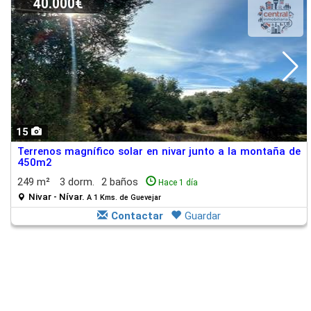
40.000€
15
Terrenos magnífico solar en nivar junto a la montaña de
450m2
249 m²
3 dorm.
2 baños
Hace 1 día
Nivar - Nívar.
A 1 Kms. de Guevejar
Contactar
Guardar