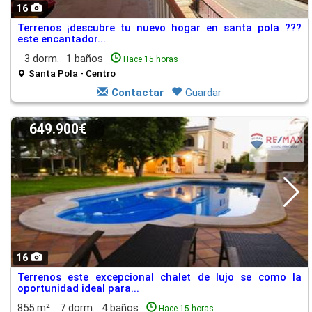
16
Terrenos ¡descubre tu nuevo hogar en santa pola ???
este encantador...
3 dorm.
1 baños
Hace 15 horas
Santa Pola - Centro
Contactar
Guardar
649.900€
16
Terrenos este excepcional chalet de lujo se como la
oportunidad ideal para...
855 m²
7 dorm.
4 baños
Hace 15 horas