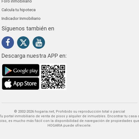
Foro inmobiliario
Calcula tu hipoteca
Indicador Inmobiliario
Síguenos también en
Descarga nuestra APP en:
© 2002-2026 hogaria.net, Prohibido su reproducción total o parcial
 alquiler de inmuebles. Encontrar tu casa o
piso, es mucho más fácil con la disponibilidad de navegación de propiedades qu
HOGARIA puede ofrecerle.