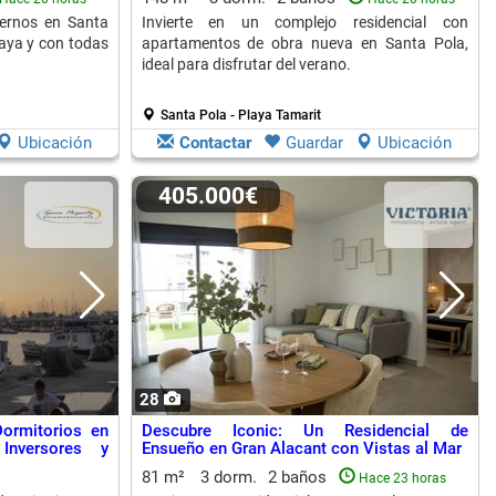
ernos en Santa
Invierte en un complejo residencial con
laya y con todas
apartamentos de obra nueva en Santa Pola,
ideal para disfrutar del verano.
Santa Pola - Playa Tamarit
Ubicación
Contactar
Guardar
Ubicación
405.000€
28
ormitorios en
Descubre Iconic: Un Residencial de
Inversores y
Ensueño en Gran Alacant con Vistas al Mar
81 m²
3 dorm.
2 baños
Hace 23 horas