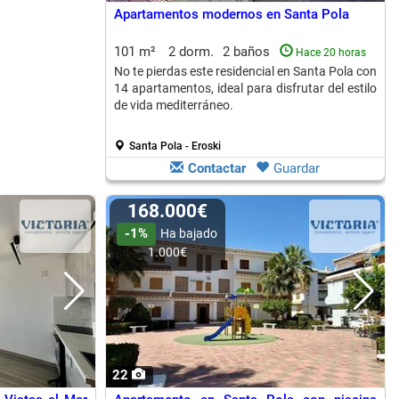
Apartamentos modernos en Santa Pola
101 m²
2 dorm.
2 baños
Hace 20 horas
No te pierdas este residencial en Santa Pola con
14 apartamentos, ideal para disfrutar del estilo
de vida mediterráneo.
Santa Pola - Eroski
Contactar
Guardar
168.000€
-1%
Ha bajado
1.000€
22