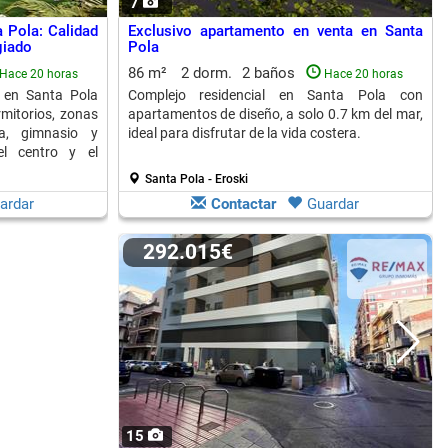
7
 Pola: Calidad
Exclusivo apartamento en venta en Santa
giado
Pola
86 m²
2 dorm.
2 baños
Hace 20 horas
Hace 20 horas
 en Santa Pola
Complejo residencial en Santa Pola con
mitorios, zonas
apartamentos de diseño, a solo 0.7 km del mar,
na, gimnasio y
ideal para disfrutar de la vida costera.
el centro y el
Santa Pola - Eroski
ardar
Contactar
Guardar
292.015€
15