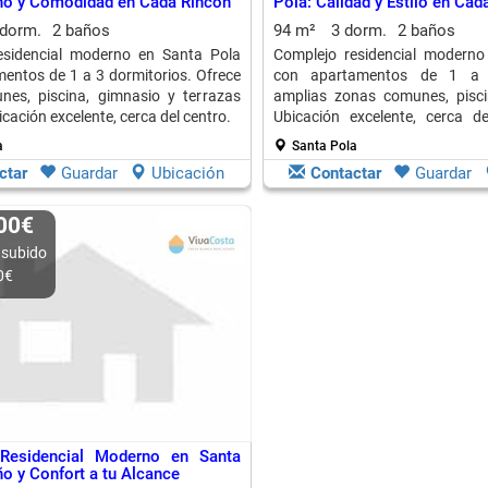
ño y Comodidad en Cada Rincón
Pola: Calidad y Estilo en Cad
 dorm.
2 baños
94 m²
3 dorm.
2 baños
esidencial moderno en Santa Pola
Complejo residencial moderno
entos de 1 a 3 dormitorios. Ofrece
con apartamentos de 1 a 3
nes, piscina, gimnasio y terrazas
amplias zonas comunes, pisci
cación excelente, cerca del centro.
Ubicación excelente, cerca d
ciudad.
a
Santa Pola
ctar
Guardar
Ubicación
Contactar
Guardar
000€
 subido
0€
Residencial Moderno en Santa
ño y Confort a tu Alcance