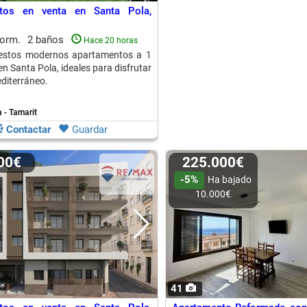
tos en venta en Santa Pola,
dorm.
2 baños
Hace 20 horas
n estos modernos apartamentos a 1
n Santa Pola, ideales para disfrutar
editerráneo.
 - Tamarit
Contactar
Guardar
000€
225.000€
-5%
Ha bajado
10.000€
41