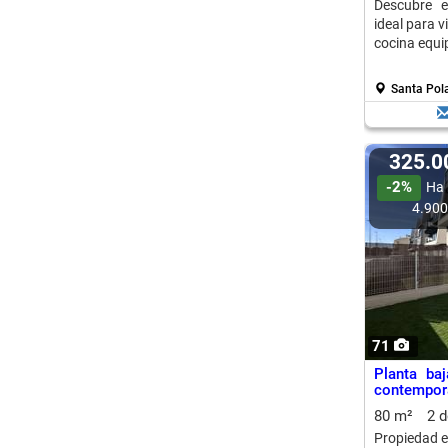
Descubre e
ideal para v
cocina equi
Santa Pola
325.
-2%
Ha 
4.90
71
Planta ba
contempor
80 m²
2 
Propiedad e