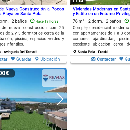
11
 de Nueva Construcción a Pocos
Viviendas Modernas en Santa
a Playa en Santa Pola
y Estilo en un Entorno Privile
dorm.
2 baños
76 m²
2 dorm.
2 baños
Hace 19 horas
l de nueva construcción con 25
Complejo residencial moderno
s de 2 y 3 dormitorios cerca de la
con apartamentos de 1 a 3 dor
balcón, piscina, espacios verdes y
comunes ajardinadas, pisci
os infantiles.
excelente ubicación cerca d
palmeral.
 - Avinguda Del Tamarit
Santa Pola - Eroski
ctar
Guardar
Ubicación
Contactar
Gu
000€