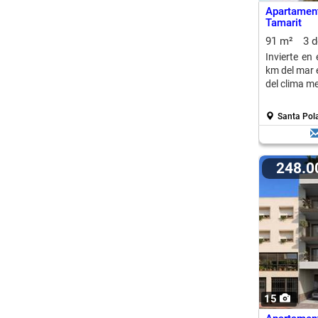
Apartamen
Tamarit
91 m²
3 
Invierte e
km del mar e
del clima m
Santa Pola
248.
15