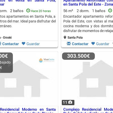
tos en venta en Santa Pola,
Apartamento Reformado con 
mar
en Santa Pola del Este - Zon
dorm.
2 baños
56 m²
2 dorm.
1 baños
Hace 20 horas
tos apartamentos en Santa Pola, a
Encantador apartamento refo
ros del mar. Ideal para disfrutar del
Pola del Este, con vistas al ma
erráneo.
cocina moderna y dos dormitor
disfrutar de momentos de relaja
 - Eroski
Santa Pola
Contactar
Guardar
Contactar
Guardar
000€
303.500€
bajado
0€
11
Residencial Moderno en Santa
Complejo Residencial Mod