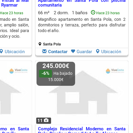
Vistas al Mar
Apartamento en Santa Pola con piscina
a Ryarmar
comunitaria
66 m²
2 dorm.
1 baños
Hace 23 horas
Hace 23 horas
rmado en Santa
Magnífico apartamento en Santa Pola, con 2
r, amplio salón,
dormitorios y terraza, perfecto para disfrutar
ios. Ideal para
todo el año.
ción y ocio.
Santa Pola
Ubicación
Contactar
Guardar
Ubicación
245.000€
-6%
Ha bajado
15.000€
11
erno en Santa
Complejo Residencial Moderno en Santa