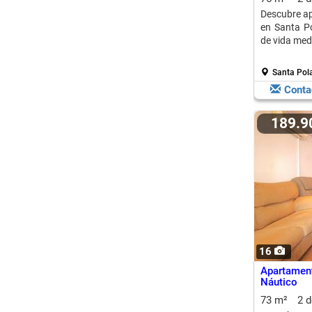
Descubre a
en Santa Pol
de vida med
Santa Pola
Conta
189.
16
Apartament
Náutico
73 m²
2 