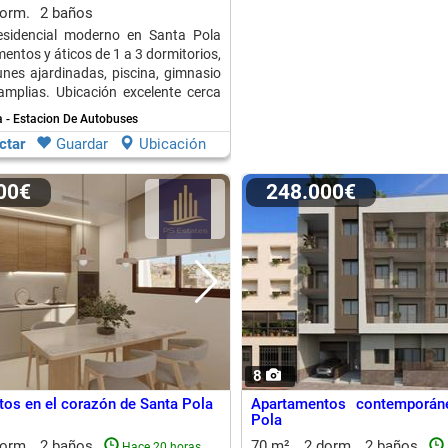
dorm.
2 baños
esidencial moderno en Santa Pola
entos y áticos de 1 a 3 dormitorios,
es ajardinadas, piscina, gimnasio
amplias. Ubicación excelente cerca
 - Estacion De Autobuses
ctar
Guardar
Ubicación
000€
248.000€
8
os en el corazón de Santa Pola
Apartamentos contemporán
Pola
dorm.
2 baños
70 m²
2 dorm.
2 baños
Hace 20 horas