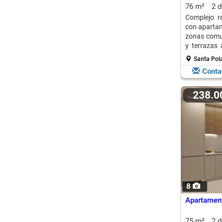
76 m²
2 
Complejo r
con apartam
zonas comun
y terrazas 
del centro.
Santa Pola
Conta
238.
8
Apartament
75 m²
2 