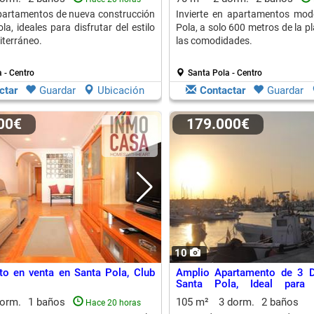
partamentos de nueva construcción
Invierte en apartamentos mod
a, ideales para disfrutar del estilo
Pola, a solo 600 metros de la p
iterráneo.
las comodidades.
 - Centro
Santa Pola - Centro
ctar
Guardar
Ubicación
Contactar
Guardar
900€
179.000€
10
o en venta en Santa Pola, Club
Amplio Apartamento de 3 D
Santa Pola, Ideal para 
Residentes
dorm.
1 baños
105 m²
3 dorm.
2 baños
Hace 20 horas