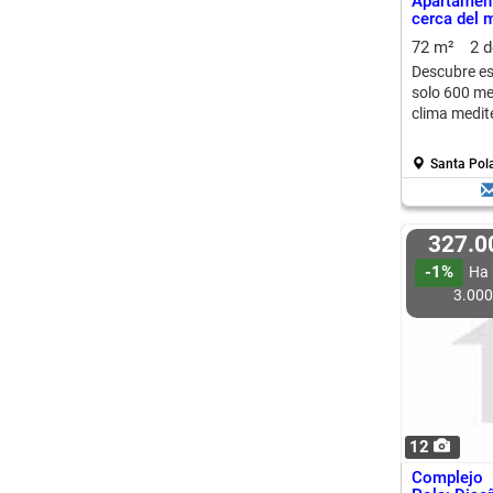
Apartamen
cerca del 
72 m²
2 
Descubre es
solo 600 met
clima medit
Santa Pola
327.
-1%
Ha 
3.00
12
Complejo 