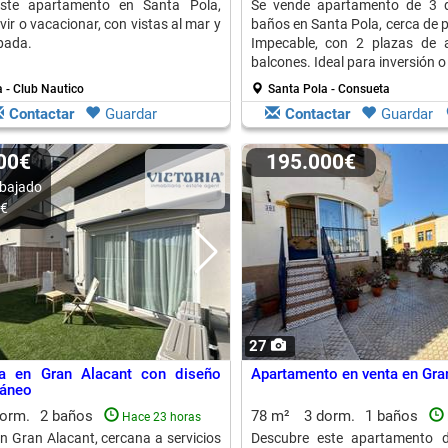
ste apartamento en Santa Pola,
Se vende apartamento de 3 d
ivir o vacacionar, con vistas al mar y
baños en Santa Pola, cerca de p
pada.
Impecable, con 2 plazas de 
balcones. Ideal para inversión o
 - Club Nautico
Santa Pola - Consueta
Contactar
Guardar
Contactar
Guardar
000€
195.000€
bajado
0€
27
ja en Gran Alacant con diseño
Apartamento en venta en Gra
áneo
dorm.
2 baños
78 m²
3 dorm.
1 baños
Hace 23 horas
n Gran Alacant, cercana a servicios
Descubre este apartamento 