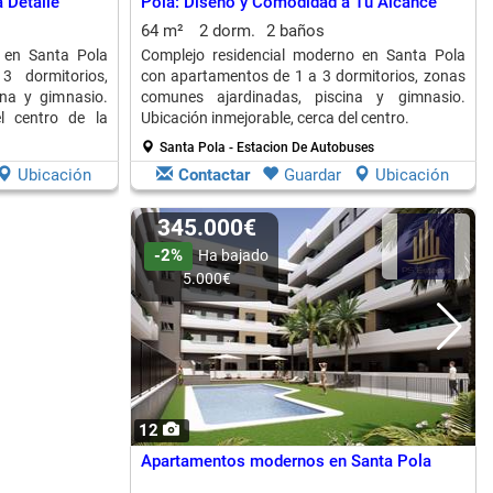
a Detalle
Pola: Diseño y Comodidad a Tu Alcance
64 m²
2 dorm.
2 baños
 en Santa Pola
Complejo residencial moderno en Santa Pola
 dormitorios,
con apartamentos de 1 a 3 dormitorios, zonas
na y gimnasio.
comunes ajardinadas, piscina y gimnasio.
el centro de la
Ubicación inmejorable, cerca del centro.
Santa Pola - Estacion De Autobuses
Ubicación
Contactar
Guardar
Ubicación
345.000€
-2%
Ha bajado
5.000€
12
Apartamentos modernos en Santa Pola