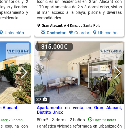
ormitorios y 2
Iconic es un residencial en Gran Alacant con
layas y tiendas.
170 apartamentos de 2 y 3 dormitorios, vistas
aparcamiento y
al mar, acceso a la playa, piscina y diversas
 residencia.
comodidades.
Gran Alacant.
A 4 Kms. de Santa Pola
Ubicación
Contactar
Guardar
Ubicación
315.000€
37
n Alacant
Apartamento en venta en Gran Alacant,
Distrito Único
80 m²
3 dorm.
2 baños
Hace 23 horas
Hace 23 horas
de esquina con
Fantástica vivienda reformada en urbanización