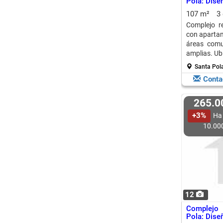
Pola: Dise
107 m²
3
Complejo r
con apartam
áreas comu
amplias. Ubi
Santa Pol
Conta
265.
+3%
Ha
10.00
12
Complejo 
Pola: Dise