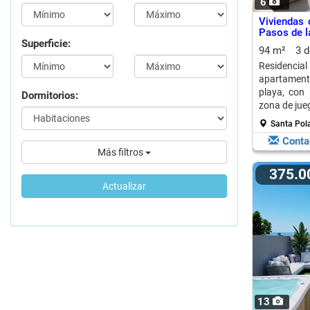
6
Viviendas
Pasos de l
Superficie:
94 m²
3 
Residencia
apartamento
playa, con 
Dormitorios:
zona de jueg
Santa Pola
Conta
Más filtros
375.
Actualizar
13