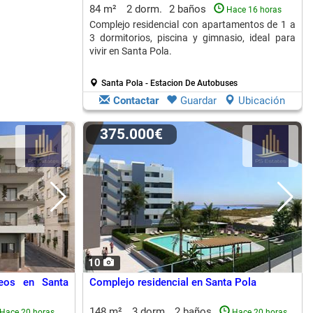
84 m²
2 dorm.
2 baños
Hace 16 horas
Complejo residencial con apartamentos de 1 a
3 dormitorios, piscina y gimnasio, ideal para
vivir en Santa Pola.
Santa Pola - Estacion De Autobuses
Contactar
Guardar
Ubicación
375.000€
10
eos en Santa
Complejo residencial en Santa Pola
148 m²
3 dorm.
2 baños
Hace 20 horas
Hace 20 horas