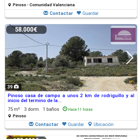
Pinoso - Comunidad Valenciana
Contactar
Guardar
58.000€
39
Pinoso casa de campo a unos 2 km de rodriguillo y al
inicio del termino de la...
75 m²
3 dorm.
1 baños
Hace 11 horas
Pinoso
Contactar
Guardar
Ubicación