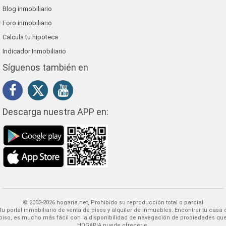
Blog inmobiliario
Foro inmobiliario
Calcula tu hipoteca
Indicador Inmobiliario
Síguenos también en
Descarga nuestra APP en:
© 2002-2026 hogaria.net, Prohibido su reproducción total o parcial
 alquiler de inmuebles. Encontrar tu casa o
piso, es mucho más fácil con la disponibilidad de navegación de propiedades qu
HOGARIA puede ofrecerle.