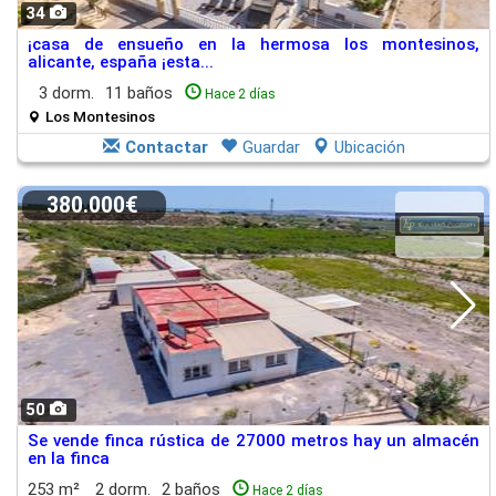
34
¡casa de ensueño en la hermosa los montesinos,
alicante, españa ¡esta...
3 dorm.
11 baños
Hace 2 días
Los Montesinos
Contactar
Guardar
Ubicación
380.000€
50
Se vende finca rústica de 27000 metros hay un almacén
en la finca
253 m²
2 dorm.
2 baños
Hace 2 días