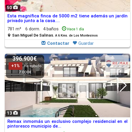
50
Esta magnífica finca de 5000 m2 tiene además un jardín
privado junto a la casa....
781 m²
6 dorm.
4 baños
Hace 1 día
San Miguel De Salinas.
A 6 Kms. de Los Montesinos
Contactar
Guardar
396.900€
+1%
Ha subido
7.000€
13
Remax inmomás un exclusivo complejo residencial en el
pintoresco municipio de...