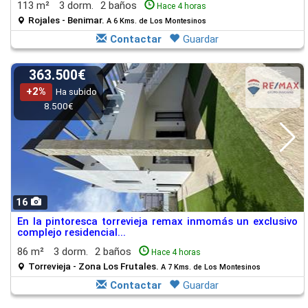
113 m²
3 dorm.
2 baños
Hace 4 horas
Rojales - Benimar.
A 6 Kms. de Los Montesinos
Contactar
Guardar
363.500€
+2%
Ha subido
8.500€
16
En la pintoresca torrevieja remax inmomás un exclusivo
complejo residencial...
86 m²
3 dorm.
2 baños
Hace 4 horas
Torrevieja - Zona Los Frutales.
A 7 Kms. de Los Montesinos
Contactar
Guardar