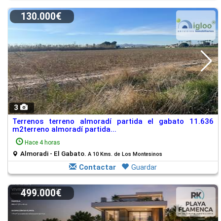
130.000€
3
Terrenos terreno almoradí partida el gabato 11.636
m2terreno almoradí partida...
Hace 4 horas
Almoradi - El Gabato.
A 10 Kms. de Los Montesinos
Contactar
Guardar
499.000€