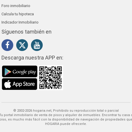
Foro inmobiliario
Calcula tu hipoteca
Indicador Inmobiliario
Síguenos también en
Descarga nuestra APP en:
© 2002-2026 hogaria.net, Prohibido su reproducción total o parcial
 alquiler de inmuebles. Encontrar tu casa o
piso, es mucho más fácil con la disponibilidad de navegación de propiedades qu
HOGARIA puede ofrecerle.