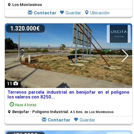
Los Montesinos
Contactar
Guardar
Ubicación
1.320.000€
11
Terrenos parcela industrial en benijofar en el poligono
los valeros con 8250...
Hace 4 horas
Benijofar - Poligono Industrial.
A 5 Kms. de Los Montesinos
Contactar
Guardar