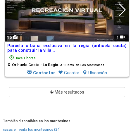
16
1
Parcela urbana exclusiva en la regia (orihuela costa)
para construir la villa...
Hace 1 horas
Orihuela Costa - La Regia.
A 11 Kms. de Los Montesinos
Contactar
Guardar
Ubicación
Más resultados
También disponibles en los montesinos:
casas en venta los montesinos (24)