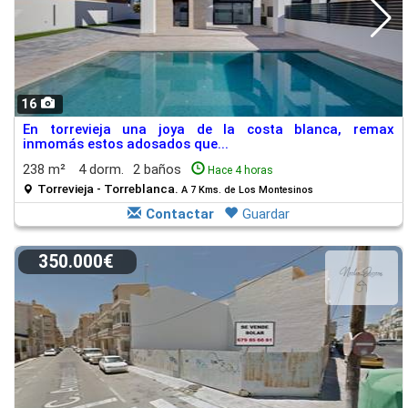
16
En torrevieja una joya de la costa blanca, remax
inmomás estos adosados que...
238 m²
4 dorm.
2 baños
Hace 4 horas
Torrevieja - Torreblanca.
A 7 Kms. de Los Montesinos
Contactar
Guardar
350.000€