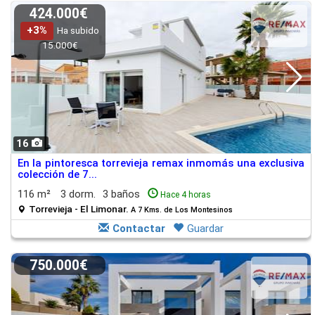
424.000€
+3%
Ha subido
15.000€
16
En la pintoresca torrevieja remax inmomás una exclusiva
colección de 7...
116 m²
3 dorm.
3 baños
Hace 4 horas
Torrevieja - El Limonar.
A 7 Kms. de Los Montesinos
Contactar
Guardar
750.000€