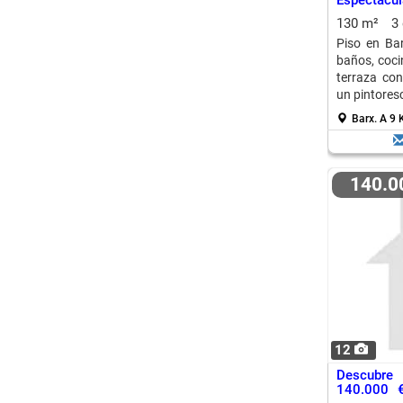
Espectacul
130 m²
3
Piso en Bar
baños, coci
terraza co
un pintores
Barx.
A 9 
140.
12
Descubre
140.000 