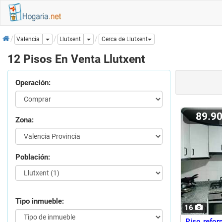
Inicio
Dropdown
Dropdown
Llutxent
Valencia
Cerca de Llutxent
12 Pisos En Venta Llutxent
Operación:
89.9
Zona:
Población:
Tipo inmueble:
16
Piso refor