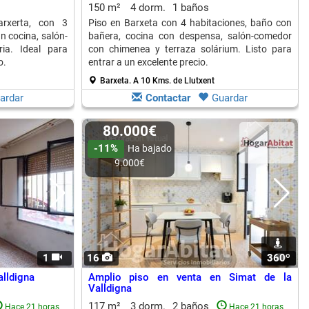
150 m²
4 dorm.
1 baños
rxerta, con 3
Piso en Barxeta con 4 habitaciones, baño con
n cocina, salón-
bañera, cocina con despensa, salón-comedor
ia. Ideal para
con chimenea y terraza solárium. Listo para
o.
entrar a un excelente precio.
Barxeta.
A 10 Kms. de Llutxent
ardar
Contactar
Guardar
80.000€
-11%
Ha bajado
9.000€
1
16
360º
1
alldigna
Amplio piso en venta en Simat de la
Valldigna
117 m²
3 dorm.
2 baños
Hace 21 horas
Hace 21 horas