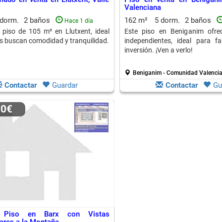
Valenciana
 dorm.
2 baños
162 m²
5 dorm.
2 baños
Hace 1 día
piso de 105 m² en Llutxent, ideal
Este piso en Beniganim ofre
s buscan comodidad y tranquilidad.
independientes, ideal para f
inversión. ¡Ven a verlo!
Beniganim - Comunidad Valenci
Contactar
Guardar
Contactar
Gu
00€
 Piso en Barx con Vistas