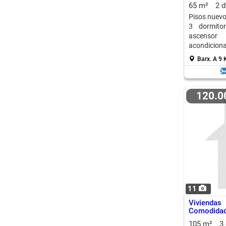
Alcance
65 m²
2 
Pisos nuevo
3 dormitor
ascensor
acondicion
Barx.
A 9 
120.
11
Vivienda
Comodidad 
105 m²
3