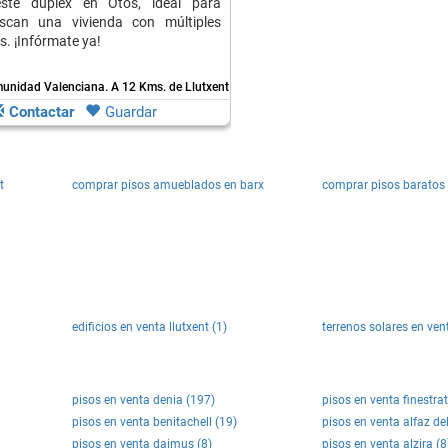
ste dúplex en Otos, ideal para
scan una vivienda con múltiples
s. ¡Infórmate ya!
munidad Valenciana.
A 12 Kms. de Llutxent
Contactar
Guardar
t
comprar pisos amueblados en barx
comprar pisos baratos 
edificios en venta llutxent (1)
terrenos solares en vent
pisos en venta denia (197)
pisos en venta finestra
pisos en venta benitachell (19)
pisos en venta alfaz del
pisos en venta daimus (8)
pisos en venta alzira (8