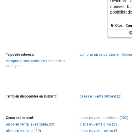
Descubre e
quienes bu
posibilidade
Otos - Co
Te puede interesar:
comprar pisos baratos en llutxen
comprar pisos baratos en simat de la
valldigna
También disponibles en llutxent:
casas en venta llutxent (2)
Cerca de Llutxent:
pisos en venta benidorm (282)
pisos en venta javea xabia (29)
pisos en venta oliva (23)
pisos en venta ibi (10)
pisos en venta xativa (9)