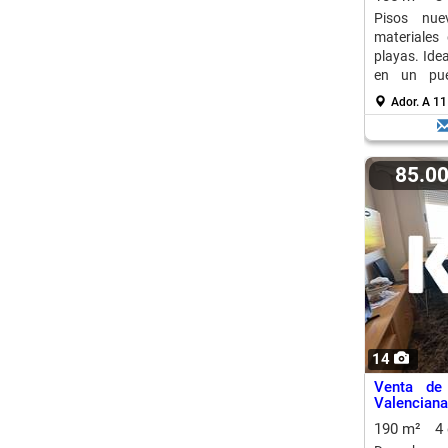
Pisos nue
materiales
playas. Ide
en un pue
Valenciana.
Ador.
A 11
85.0
14
Venta de
Valenciana
190 m²
4