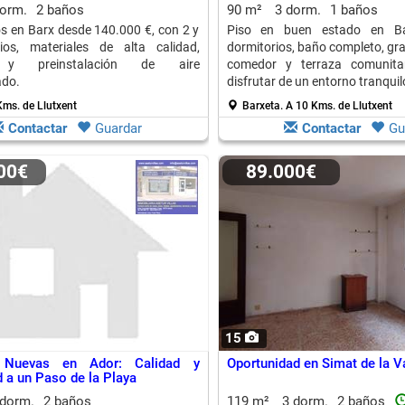
dorm.
2 baños
90 m²
3 dorm.
1 baños
s en Barx desde 140.000 €, con 2 y
Piso en buen estado en Ba
ios, materiales de alta calidad,
dormitorios, baño completo, gra
 y preinstalación de aire
comedor y terraza comunitar
ado.
disfrutar de un entorno tranquil
Kms. de Llutxent
Barxeta.
A 10 Kms. de Llutxent
Contactar
Guardar
Contactar
Gu
000€
89.000€
15
s Nuevas en Ador: Calidad y
Oportunidad en Simat de la V
a un Paso de la Playa
 dorm.
2 baños
119 m²
3 dorm.
2 baños