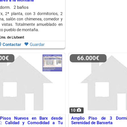
ares a la Montaña
 dorm.
2 baños
x, 2ª planta, con 3 dormitorios, 2
na, salón con chimenea, comedor y
n vistas. Totalmente amueblado en
co pueblo de montaña.
Kms. de Llutxent
Contactar
Guardar
000€
66.000€
10
 Pisos Nuevos en Barx desde
Amplio Piso de 3 Dormi
€: Calidad y Comodidad a Tu
Serenidad de Barxerta