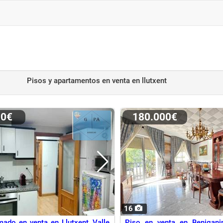
Pisos y apartamentos en venta
en llutxent
00€
180.000€
16
mado en venta en Llutxent, Valle
Piso en venta en Benigan