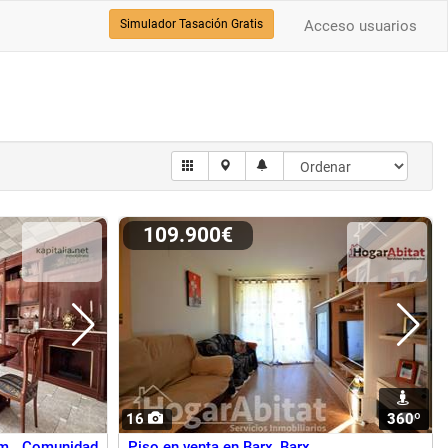
Simulador Tasación Gratis
Acceso usuarios
109.900€
16
360º
1
im, Comunidad
Piso en venta en Barx, Barx