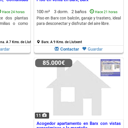
100 m²
3 dorm.
2 baños
Hace 24 horas
Hace 21 horas
ce dos plantas
Piso en Barx con balcón, garaje y trastero, ideal
amilias o como
para desconectar y disfrutar del aire libre.
ana.
A 7 Kms. de Llutxent
Barx.
A 9 Kms. de Llutxent
ardar
Contactar
Guardar
85.000€
11
Acogedor apartamento en Barx con vistas