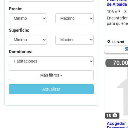
de Albaida
Precio:
106 m²
3
Encantador 
para quiene
Superficie:
Llutxent
Dormitorios:
70.0
Más filtros
Actualizar
10
Acogedor