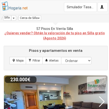
Simulador Tasación Gratis
Silla
Dropdown
Cerca de Silla
57 Pisos En Venta Silla
¿Quieres vender? Obtén la valoración de tu piso en Silla gratis
(Agosto 2026)
Pisos y apartamentos en venta
230.000€