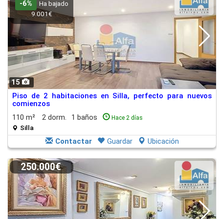
-6%
Ha bajado
9.001€
15
Piso de 2 habitaciones en Silla, perfecto para nuevos
comienzos
110 m²
2 dorm.
1 baños
Hace 2 días
Silla
Contactar
Guardar
Ubicación
250.000€