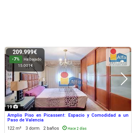
209.999€
-7%
Ha bajado
15.001€
19
Amplio Piso en Picassent: Espacio y Comodidad a un
Paso de Valencia
122 m²
3 dorm.
2 baños
Hace 2 días