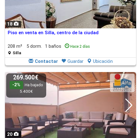
18
Piso en venta en Silla, centro de la ciudad
208 m²
5 dorm.
1 baños
Hace 2 días
Silla
Contactar
Guardar
Ubicación
269.500€
-2%
Ha bajado
5.400€
20