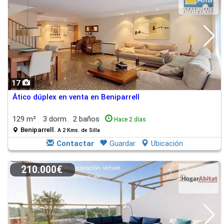
17
Ático dúplex en venta en Beniparrell
129 m²
3 dorm.
2 baños
Hace 2 días
Beniparrell.
A 2 Kms. de Silla
Contactar
Guardar
Ubicación
210.000€