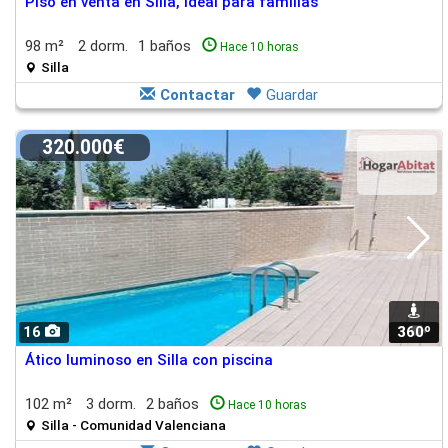
Piso en venta en Silla, ideal para familias
98 m²
2 dorm.
1 baños
Hace 10 horas
Silla
Contactar
Guardar
320.000€
16
360º
1
Ático luminoso en Silla con piscina
102 m²
3 dorm.
2 baños
Hace 10 horas
Silla - Comunidad Valenciana