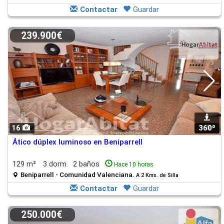
Contactar
Guardar
239.900€
16
360º
1
Ático dúplex luminoso en Beniparrell
129 m²
3 dorm.
2 baños
Hace 10 horas
Beniparrell - Comunidad Valenciana.
A 2 Kms. de Silla
Contactar
Guardar
250.000€