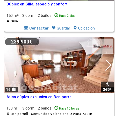
Dúplex en Silla, espacio y confort
150 m²
3 dorm.
2 baños
Hace 2 días
Silla
Contactar
Guardar
Ubicación
239.900€
16
360º
1
Ático dúplex exclusivo en Beniparrell
130 m²
3 dorm.
2 baños
Hace 10 horas
Beniparrell - Comunidad Valenciana.
A 2 Kms. de Silla