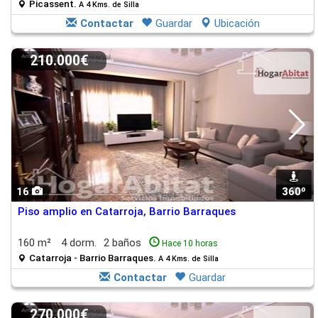
Picassent.
A 4 Kms. de Silla
Contactar
Guardar
Ubicación
210.000€
16
360º
1
Piso amplio en Catarroja, Barrio Barraques
160 m²
4 dorm.
2 baños
Hace 10 horas
Catarroja - Barrio Barraques.
A 4 Kms. de Silla
Contactar
Guardar
270.000€