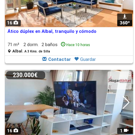
16
360º
1
Ático dúplex en Albal, tranquilo y cómodo
71 m²
2 dorm.
2 baños
Hace 10 horas
Albal.
A 3 Kms. de Silla
Contactar
Guardar
230.000€
16
1