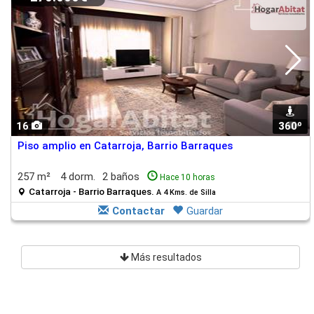
16
360º
1
Piso amplio en Catarroja, Barrio Barraques
257 m²
4 dorm.
2 baños
Hace 10 horas
Catarroja - Barrio Barraques.
A 4 Kms. de Silla
Contactar
Guardar
Más resultados