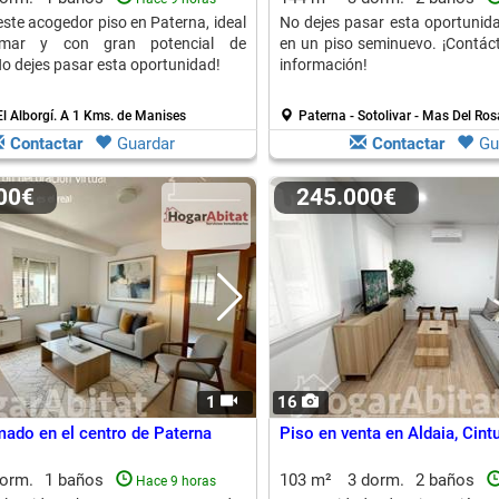
ste acogedor piso en Paterna, ideal
No dejes pasar esta oportunida
rmar y con gran potencial de
en un piso seminuevo. ¡Contá
No dejes pasar esta oportunidad!
información!
El Alborgí.
A 1 Kms. de Manises
Paterna - Sotolivar - Mas Del Ros
Contactar
Guardar
Contactar
Gu
000€
245.000€
1
16
mado en el centro de Paterna
Piso en venta en Aldaia, Cint
dorm.
1 baños
103 m²
3 dorm.
2 baños
Hace 9 horas