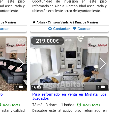
 en este piso
Oportunidad de inversión en este piso
dad asegurada y
reformado en Aldaia. Rentabilidad asegurada y
yuntamiento.
ubicación excelente cerca del ayuntamiento.
 de Manises
Aldaia - Cinturon Verde.
A 2 Kms. de Manises
ardar
Contactar
Guardar
219.000€
1
16
1
ro
Piso reformado en venta en Mislata, Los
Juzgados
73 m²
3 dorm.
1 baños
Hace 9 horas
Hace 9 horas
nestar y calidad
Descubre este atractivo piso reformado en