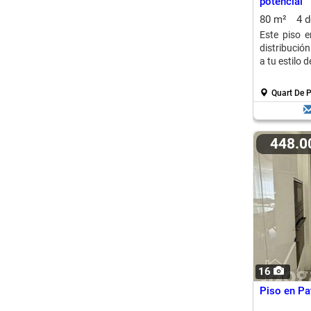
potencial
80 m²
4 
Este piso 
distribución
a tu estilo d
Quart De P
448.
16
Piso en Pa