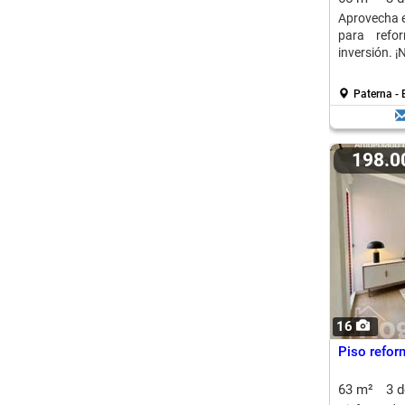
Aprovecha e
para refo
inversión. ¡
Paterna - 
198.
16
Piso refor
63 m²
3 