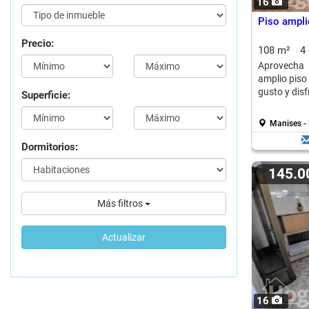
16
Piso ampli
Precio:
108 m²
4
Aprovecha 
amplio piso 
gusto y disf
Superficie:
Manises -
Dormitorios:
145.
Más filtros
Actualizar
16