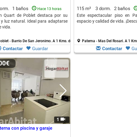
dorm.
1 baños
115 m²
3 dorm.
2 baños
Hace 13 horas
en Quart de Poblet destaca por su
Este espectacular piso en P
 y luz natural. Ideal para adaptarse
espacio y calidad de vida. ¡Desc
e vida.
oblet - Barrio De San Jeronimo.
A 1 Kms. de Manises
Paterna - Mas Del Rosari.
A 1 Km
Contactar
Guardar
Contactar
Gu
000€
1
terna con piscina y garaje