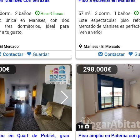
en Manises con terrazas
Piso a estrenar en Manises
 dorm.
2 baños
57 m²
3 dorm.
1 baños
Hace 9 horas
ad única en Manises, con dos
Este espectacular piso re
y tres dormitorios, ideal para
Mercado de Manises es perfecto
 a tu gusto.
¡Ven a verlo!
 El Mercado
Manises - El Mercado
Contactar
Guardar
Contactar
Gu
000€
298.000€
16
io en Quart de Poblet, gran
Piso amplio en Paterna con p