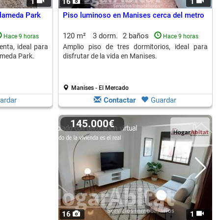
1
16
1
Alameda Park
Piso luminoso en Manises cerca del metro
120 m²
3 dorm.
2 baños
Hace 9 horas
Hace 9 horas
enta, ideal para
Amplio piso de tres dormitorios, ideal para
lameda Park.
disfrutar de la vida en Manises.
Manises - El Mercado
ardar
Contactar
Guardar
145.000€
16
1