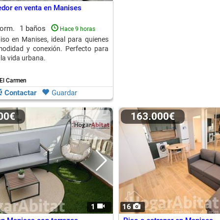
dor en venta en Manises
dorm.
1 baños
Hace 9 horas
so en Manises, ideal para quienes
odidad y conexión. Perfecto para
 la vida urbana.
 El Carmen
Contactar
Guardar
000€
163.000€
1
16