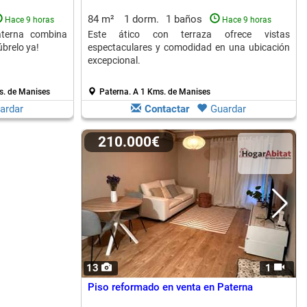
84 m²
1 dorm.
1 baños
Hace 9 horas
Hace 9 horas
aterna combina
Este ático con terraza ofrece vistas
úbrelo ya!
espectaculares y comodidad en una ubicación
excepcional.
s. de Manises
Paterna.
A 1 Kms. de Manises
ardar
Contactar
Guardar
210.000€
13
1
Piso reformado en venta en Paterna