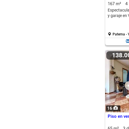
167 m²
4
Espectacula
y garaje en 
Paterna - 
138.
16
Piso en ven
65 m²
3 