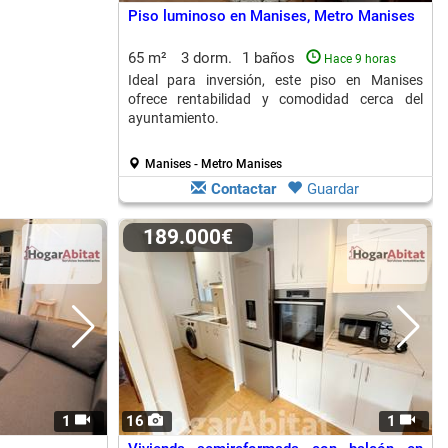
Piso luminoso en Manises, Metro Manises
65 m²
3 dorm.
1 baños
Hace 9 horas
Ideal para inversión, este piso en Manises
ofrece rentabilidad y comodidad cerca del
ayuntamiento.
Manises - Metro Manises
Contactar
Guardar
189.000€
1
16
1