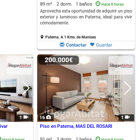
89 m²
2 dorm.
1 baños
Hace 9 horas
Aprovecha esta oportunidad de adquirir un piso
exterior y luminoso en Paterna, ideal para vivir
cómodamente.
Paterna.
A 1 Kms. de Manises
Contactar
Guardar
200.000€
1
16
1
ivar
Piso en Paterna, MAS DEL ROSARI
91 m²
3 dorm.
1 baños
Hace 9 horas
Hace 9 horas