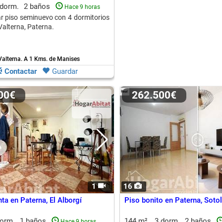
 dorm.
2 baños
Hace 9 horas
r piso seminuevo con 4 dormitorios
Valterna, Paterna.
Valterna.
A 1 Kms. de Manises
Contactar
Guardar
000€
262.500€
1
16
ta en Paterna, El Alborgí
Piso bonito en Paterna, Sotol
dorm.
1 baños
144 m²
3 dorm.
2 baños
Hace 9 horas