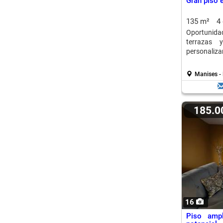
Gran piso 
135 m²
4
Oportunid
terrazas 
personalizar
Manises -
185.
16
Piso ampl