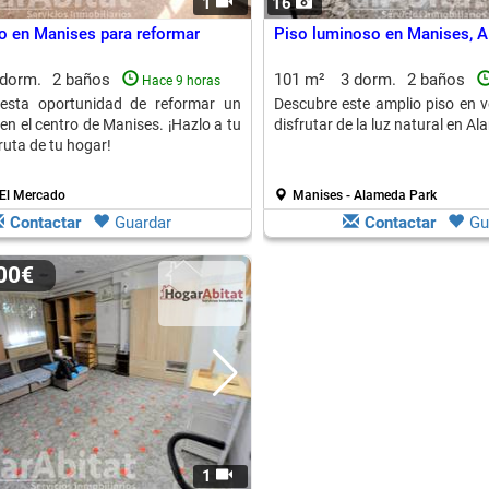
1
16
o en Manises para reformar
Piso luminoso en Manises, 
 dorm.
2 baños
101 m²
3 dorm.
2 baños
Hace 9 horas
esta oportunidad de reformar un
Descubre este amplio piso en v
en el centro de Manises. ¡Hazlo a tu
disfrutar de la luz natural en A
ruta de tu hogar!
 El Mercado
Manises - Alameda Park
Contactar
Guardar
Contactar
Gu
000€
1