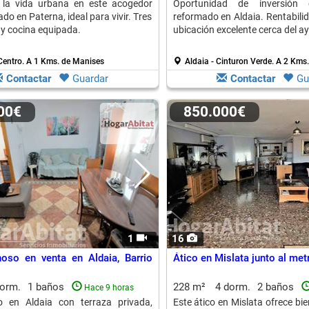
e la vida urbana en este acogedor
Oportunidad de inversión
do en Paterna, ideal para vivir. Tres
reformado en Aldaia. Rentabili
 y cocina equipada.
ubicación excelente cerca del a
Centro.
A 1 Kms. de Manises
Aldaia - Cinturon Verde.
A 2 Kms.
Contactar
Guardar
Contactar
Gu
900€
850.000€
1
16
oso en venta en Aldaia, Barrio
Ático en Mislata junto al met
dorm.
1 baños
228 m²
4 dorm.
2 baños
Hace 9 horas
o en Aldaia con terraza privada,
Este ático en Mislata ofrece bie