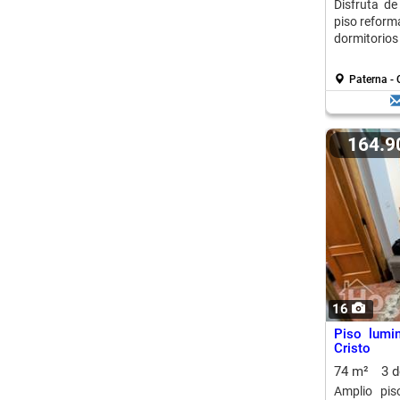
Disfruta d
piso reforma
dormitorios
Paterna - 
164.
16
Piso lumin
Cristo
74 m²
3 
Amplio pis