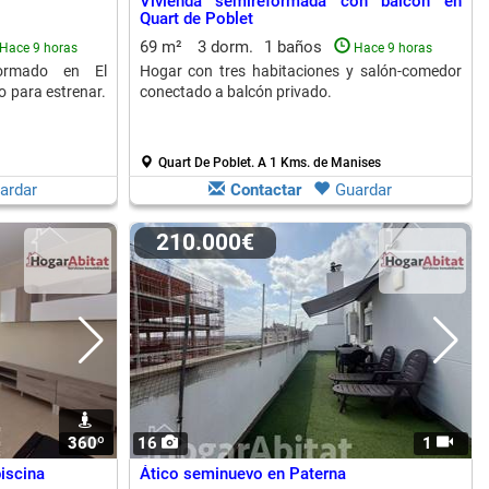
Vivienda semireformada con balcón en
Quart de Poblet
69 m²
3 dorm.
1 baños
Hace 9 horas
Hace 9 horas
formado en El
Hogar con tres habitaciones y salón-comedor
 para estrenar.
conectado a balcón privado.
Quart De Poblet.
A 1 Kms. de Manises
ardar
Contactar
Guardar
210.000€
360º
1
16
1
iscina
Ático seminuevo en Paterna