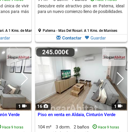
d única de vivir
Descubre este atractivo piso en Paterna, ideal
ctanos para más
para un nuevo comienzo lleno de posibilidades.
ari.
A 1 Kms. de Manises
Paterna - Mas Del Rosari.
A 1 Kms. de Manises
ardar
Contactar
Guardar
245.000€
1
16
1
urón Verde
Piso en venta en Aldaia, Cinturón Verde
104 m²
3 dorm.
2 baños
Hace 9 horas
Hace 9 horas