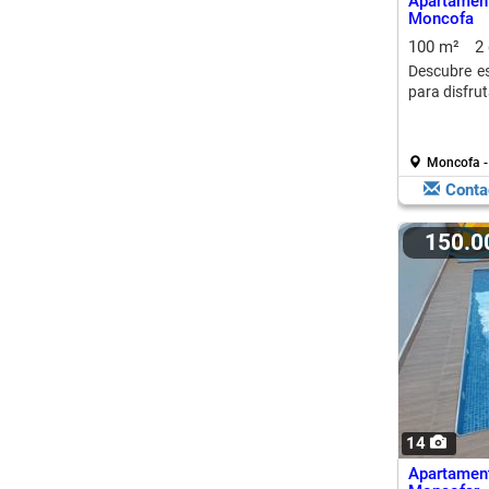
Apartame
Moncofa
100 m²
2
Descubre e
para disfrut
Moncofa -
Conta
150.
14
Apartame