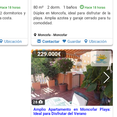
80 m²
2 dorm.
1 baños
Hace 18 horas
Hace 18 horas
 dormitorios y
Dúplex en Moncofa, ideal para disfrutar de la
la costa.
playa. Amplia azotea y garaje cerrado para tu
comodidad.
Moncofa - Moncofar
Ubicación
Contactar
Guardar
Ubicación
229.000€
28
Amplio Apartamento en Moncofar Playa:
Ideal para Disfrutar del Verano