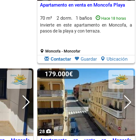
Apartamento en venta en Moncofa Playa
70 m²
2 dorm.
1 baños
Hace 18 horas
Invierte en este apartamento en Moncofa, a
pasos de la playa y con terraza.
Moncofa - Moncofar
Contactar
Guardar
Ubicación
179.000€
28