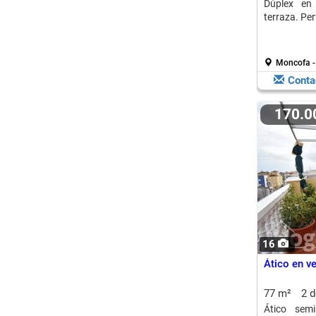
Dúplex en
terraza. Per
Moncofa -
Conta
170.
16
Ático en v
77 m²
2 
Ático sem