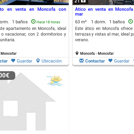
21
nto en venta en Moncofa con
Ático en venta en Moncofa 
mar
dorm.
1 baños
63 m²
1 dorm.
1 baños
Hace 18 horas
ste apartamento en Moncofa, ideal
Este ático en Moncofa ofrece 
r o vacacionar, con 2 dormitorios y
terrazas y vistas al mar, ideal p
unitaria.
verano.
 Moncofar
Moncofa - Moncofar
ctar
Guardar
Ubicación
Contactar
Guardar
500€