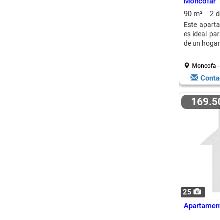
Moncofar
90 m²
2 
Este apart
es ideal pa
de un hogar
Moncofa -
Conta
169.
25
Apartamen