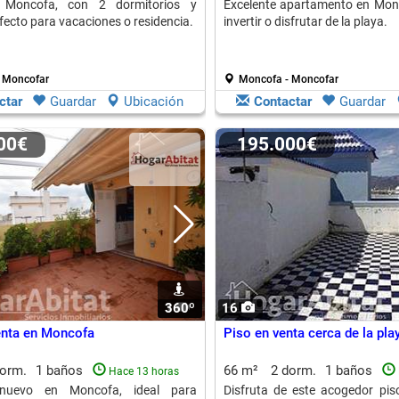
 Moncofa, con 2 dormitorios y
Excelente apartamento en Monc
fecto para vacaciones o residencia.
invertir o disfrutar de la playa.
 Moncofar
Moncofa - Moncofar
ctar
Guardar
Ubicación
Contactar
Guardar
000€
195.000€
360º
1
16
enta en Moncofa
Piso en venta cerca de la pl
dorm.
1 baños
66 m²
2 dorm.
1 baños
Hace 13 horas
inuevo en Moncofa, ideal para
Disfruta de este acogedor pis