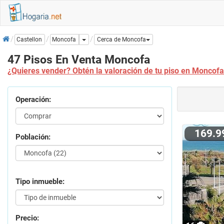
Inicio
Dropdown
Moncofa
Castellon
Cerca de Moncofa
47 Pisos En Venta Moncofa
¿Quieres vender? Obtén la valoración de tu piso en Moncofa
Operación:
169.
Población:
Tipo inmueble:
Precio: