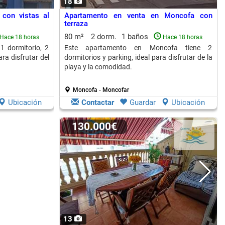
18
con vistas al
Apartamento en venta en Moncofa con
terraza
80 m²
2 dorm.
1 baños
Hace 18 horas
Hace 18 horas
1 dormitorio, 2
Este apartamento en Moncofa tiene 2
ara disfrutar del
dormitorios y parking, ideal para disfrutar de la
playa y la comodidad.
Moncofa - Moncofar
Ubicación
Contactar
Guardar
Ubicación
130.000€
13