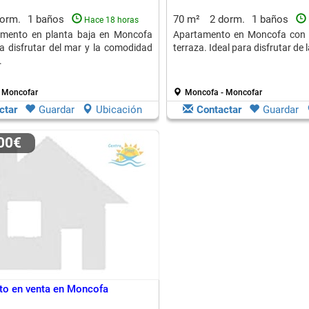
dorm.
1 baños
70 m²
2 dorm.
1 baños
Hace 18 horas
amento en planta baja en Moncofa
Apartamento en Moncofa con 2
ra disfrutar del mar y la comodidad
terraza. Ideal para disfrutar de 
.
 Moncofar
Moncofa - Moncofar
ctar
Guardar
Ubicación
Contactar
Guardar
500€
to en venta en Moncofa