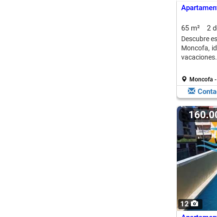
Apartament
65 m²
2 
Descubre es
Moncofa, id
vacaciones.
Moncofa -
Conta
160.
12