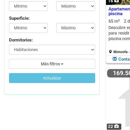
16
Apartame
piscina
Superficie:
65 m²
2 
Descubre e
para residi
piscina com
Dormitorios:
Moncofa -
Conta
Más filtros
169.
Actualizar
22