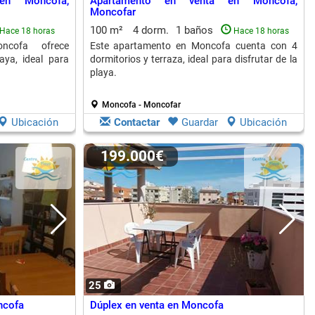
en Moncofa,
Apartamento en venta en Moncofa,
Moncofar
100 m²
4 dorm.
1 baños
Hace 18 horas
Hace 18 horas
ncofa ofrece
Este apartamento en Moncofa cuenta con 4
aya, ideal para
dormitorios y terraza, ideal para disfrutar de la
playa.
Moncofa - Moncofar
Ubicación
Contactar
Guardar
Ubicación
199.000€
25
ncofa
Dúplex en venta en Moncofa