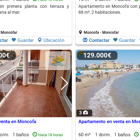
en primera planta con terraza y
Apartamento en Moncofa con pi
ana al mar.
88 m², 2 habitaciones.
 Moncofar
Moncofa - Moncofar
ctar
Guardar
Ubicación
Contactar
Guardar
000€
129.000€
3
venta en Moncofa
Apartamento en venta en Mo
dorm.
1 baños
60 m²
1 dorm.
1 baños
Hace 18 horas