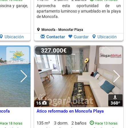
scina y garaje,
Aprovecha esta oportunidad de un
apartamento luminoso y amueblado en la playa
de Moncofa.
Moncofa - Moncofar Playa
Ubicación
Contactar
Guardar
Ubicación
327.000€
16
360º
1
ncofa
Ático reformado en Moncofa Playa
135 m²
3 dorm.
2 baños
Hace 18 horas
Hace 13 horas