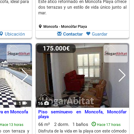
ofa, ideal para
Este ático reformado en Moncofa Playa ofrece
dos terrazas y un estilo de vida único junto al
mar.
Moncofa - Moncófar Playa
Ubicación
Contactar
Guardar
175.000€
1
16
aya en Moncofa
Piso seminuevo en Moncofa, Moncófar
playa
66 m²
2 dorm.
1 baños
Hace 13 horas
Hace 17 horas
o con terraza y
Disfruta de la vida en la playa con este cómodo