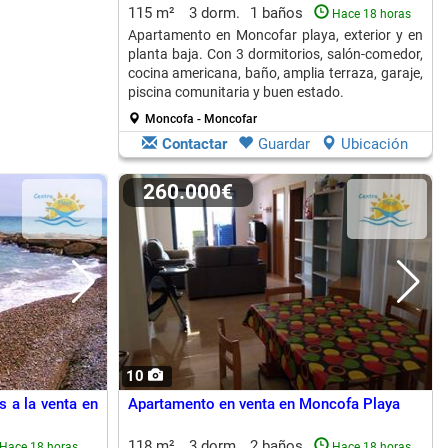
115 m²
3 dorm.
1 baños
Hace 18 horas
Apartamento en Moncofar playa, exterior y en
planta baja. Con 3 dormitorios, salón-comedor,
cocina americana, baño, amplia terraza, garaje,
piscina comunitaria y buen estado.
Moncofa - Moncofar
Contactar
Guardar
Ubicación
260.000€
10
 a la venta en
Apartamento en venta en Moncofa Playa
118 m²
3 dorm.
2 baños
Hace 18 horas
Hace 18 horas