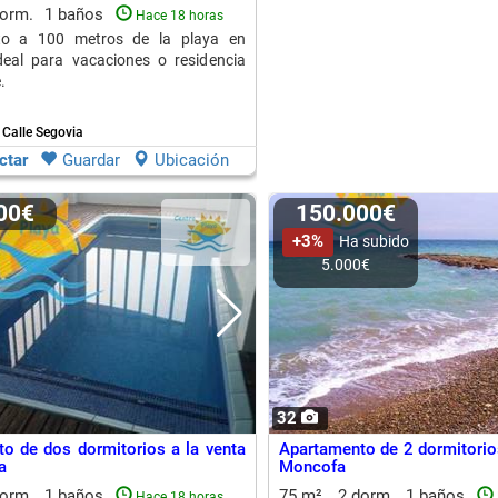
dorm.
1 baños
Hace 18 horas
to a 100 metros de la playa en
deal para vacaciones o residencia
.
Calle Segovia
ctar
Guardar
Ubicación
000€
150.000€
+3%
Ha subido
5.000€
32
o de dos dormitorios a la venta
Apartamento de 2 dormitorios
a
Moncofa
dorm.
1 baños
75 m²
2 dorm.
1 baños
Hace 18 horas