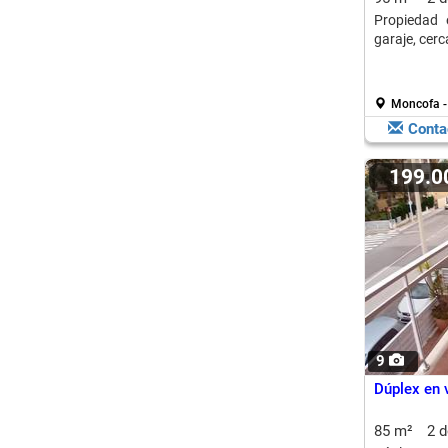
Propiedad 
garaje, cerc
Moncofa -
Conta
199.
9
Dúplex en 
85 m²
2 