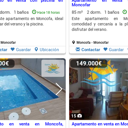
nto en venta con piscina en
Apartamento en venta 
Moncofar
 dorm.
1 baños
85 m²
2 dorm.
1 baños
Hace 18 horas
ste apartamento en Moncofa, ideal
Este apartamento en Mo
ar del verano y la piscina.
comodidad y cercanía a la pl
disfrutar del verano.
 Moncofar
Moncofa - Moncofar
ctar
Guardar
Ubicación
Contactar
Guardar
000€
149.000€
15
nto en venta en Moncofa,
Apartamento en venta en Mo