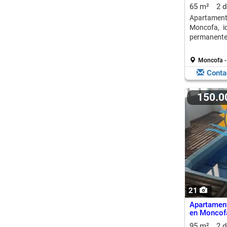
65 m²
2 
Apartamen
Moncofa, i
permanente
Moncofa - 
Conta
150.
21
Apartament
en Moncof
95 m²
2 