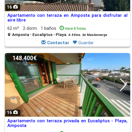
16
Apartamento con terraza en Amposta para disfrutar al
aire libre
62 m²
2 dorm.
1 baños
Hace 8 horas
Amposta - Eucaliptus - Playa.
A 4 Kms. de Masdenverge
Contactar
Guardar
148.400€
16
Apartamento con terraza privada en Eucaliptus - Playa,
Amposta