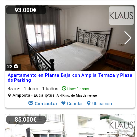
93.000€
22
Apartamento en Planta Baja con Amplia Terraza y Plaza
de Parking
45 m²
1 dorm.
1 baños
Hace 9 horas
Amposta - Eucaliptus.
A 4 Kms. de Masdenverge
Contactar
Guardar
Ubicación
85.000€