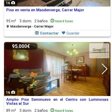
16
Piso en venta en Masdenverge, Carrer Major
95 m²
3 dorm.
2 baños
Hace 8 horas
Masdenverge - Carrer Major
Contactar
Guardar
95.000€
16
Amplio Piso Seminuevo en el Centro con Luminosas
Vistas al Sur
89 m²
3 dorm.
2 baños
Hace 8 horas