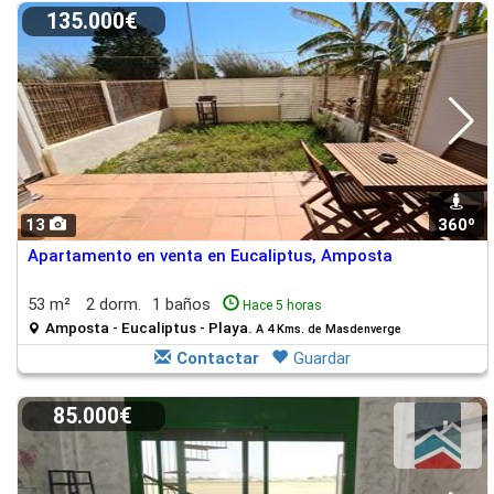
135.000€
13
360º
Apartamento en venta en Eucaliptus, Amposta
53 m²
2 dorm.
1 baños
Hace 5 horas
Amposta - Eucaliptus - Playa.
A 4 Kms. de Masdenverge
Contactar
Guardar
85.000€