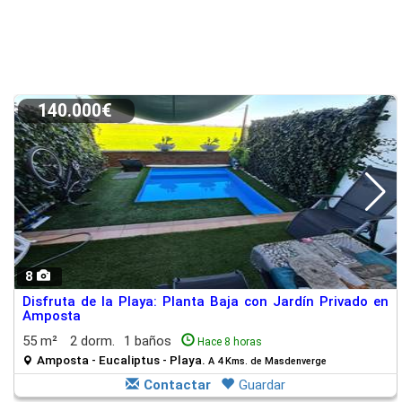
140.000€
8
Disfruta de la Playa: Planta Baja con Jardín Privado en
Amposta
55 m²
2 dorm.
1 baños
Hace 8 horas
Amposta - Eucaliptus - Playa.
A 4 Kms. de Masdenverge
Contactar
Guardar