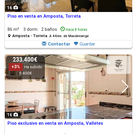
16
Piso en venta en Amposta, Torreta
86 m²
3 dorm.
2 baños
Hace 8 horas
Amposta - Torreta.
A 4 Kms. de Masdenverge
Contactar
Guardar
233.400€
+3%
Ha subido
8.400€
16
Piso exclusivo en venta en Amposta, Valletes