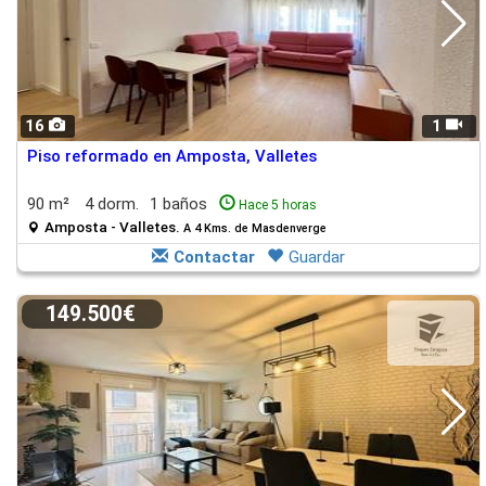
16
1
Piso reformado en Amposta, Valletes
90 m²
4 dorm.
1 baños
Hace 5 horas
Amposta - Valletes.
A 4 Kms. de Masdenverge
Contactar
Guardar
149.500€