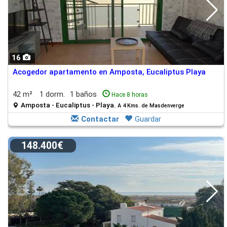
16
Acogedor apartamento en Amposta, Eucaliptus Playa
42 m²
1 dorm.
1 baños
Hace 8 horas
Amposta - Eucaliptus - Playa.
A 4 Kms. de Masdenverge
Contactar
Guardar
148.400€