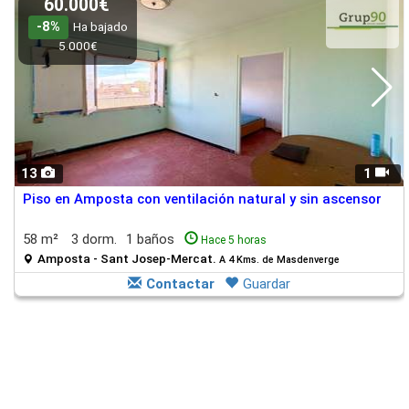
60.000€
-8%
Ha bajado
5.000€
13
1
Piso en Amposta con ventilación natural y sin ascensor
58 m²
3 dorm.
1 baños
Hace 5 horas
Amposta - Sant Josep-Mercat.
A 4 Kms. de Masdenverge
Contactar
Guardar