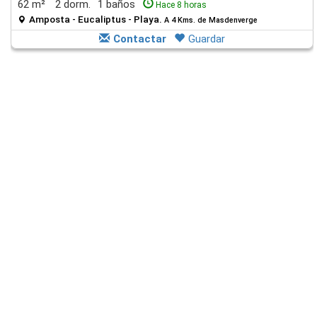
62 m²
2 dorm.
1 baños
Hace 8 horas
Amposta - Eucaliptus - Playa.
A 4 Kms. de Masdenverge
Contactar
Guardar