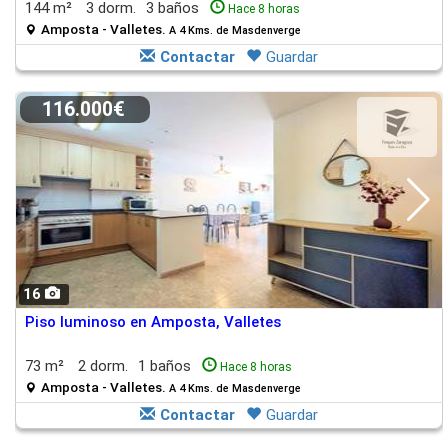
144 m²
3 dorm.
3 baños
Hace 8 horas
Amposta - Valletes.
A 4 Kms. de Masdenverge
Contactar
Guardar
116.000€
16
Piso luminoso en Amposta, Valletes
73 m²
2 dorm.
1 baños
Hace 8 horas
Amposta - Valletes.
A 4 Kms. de Masdenverge
Contactar
Guardar