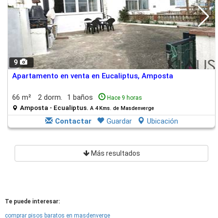
9
Apartamento en venta en Eucaliptus, Amposta
66 m²
2 dorm.
1 baños
Hace 9 horas
Amposta - Ecualiptus.
A 4 Kms. de Masdenverge
Contactar
Guardar
Ubicación
Más resultados
Te puede interesar:
comprar pisos baratos en masdenverge