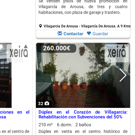
Se venden pisos de nueva promoción en
Vilagarcía de Arousa, de tres y cuatro
habitaciones, con plaza de garaje y trastero.
Vilagarcia De Arousa - Vilagarcía De Arousa.
A 9 Kms. 
Contactar
Guardar
260.000€
32
ciones en el
Dúplex en el Corazón de Villagarcía:
osa
Rehabilitación con Subvenciones del 50%
210 m²
6 dorm.
2 baños
 en el centro de
Dúplex en venta en el centro histórico de