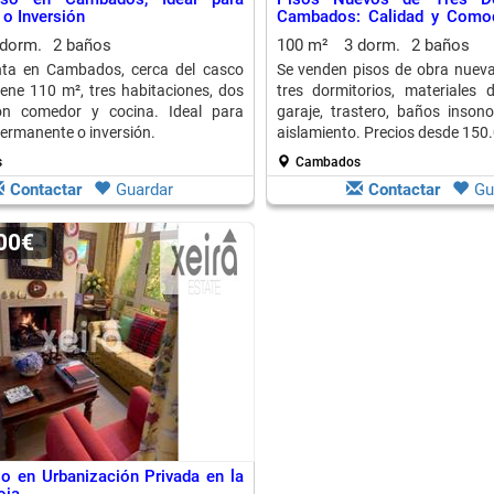
 o Inversión
Cambados: Calidad y Como
Detalle
 dorm.
2 baños
100 m²
3 dorm.
2 baños
nta en Cambados, cerca del casco
Se venden pisos de obra nuev
Tiene 110 m², tres habitaciones, dos
tres dormitorios, materiales d
ón comedor y cocina. Ideal para
garaje, trastero, baños inson
permanente o inversión.
aislamiento. Precios desde 150
s
Cambados
Contactar
Guardar
Contactar
Gu
000€
o en Urbanización Privada en la