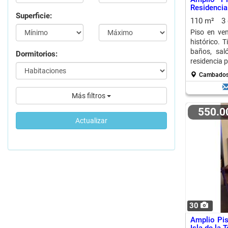
Residencia
Superficie:
110 m²
3
Piso en ve
histórico. 
baños, sal
Dormitorios:
residencia 
Cambado
Más filtros
550.
Actualizar
30
Amplio Pis