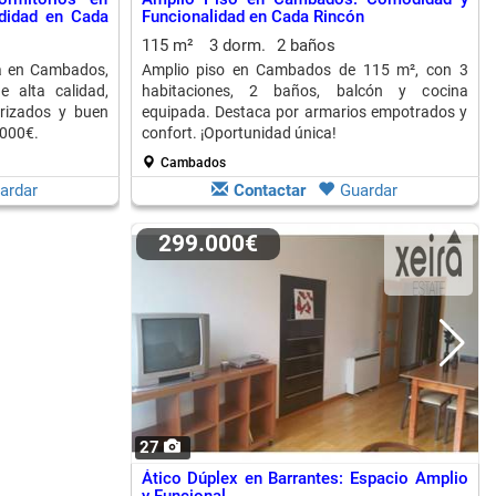
didad en Cada
Funcionalidad en Cada Rincón
115 m²
3 dorm.
2 baños
a en Cambados,
Amplio piso en Cambados de 115 m², con 3
e alta calidad,
habitaciones, 2 baños, balcón y cocina
orizados y buen
equipada. Destaca por armarios empotrados y
.000€.
confort. ¡Oportunidad única!
Cambados
ardar
Contactar
Guardar
299.000€
27
Ático Dúplex en Barrantes: Espacio Amplio