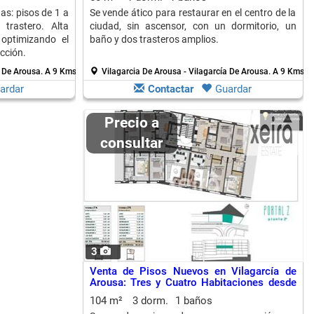
as: pisos de 1 a
Se vende ático para restaurar en el centro de la
trastero. Alta
ciudad, sin ascensor, con un dormitorio, un
, optimizando el
baño y dos trasteros amplios.
cción.
a De Arousa.
A 9 Kms. de Cambados
Vilagarcia De Arousa - Vilagarcía De Arousa.
A 9 Kms. 
ardar
Contactar
Guardar
Precio a
consultar
3
Venta de Pisos Nuevos en Vilagarcía de
Arousa: Tres y Cuatro Habitaciones desde
129,000 Euros
104 m²
3 dorm.
1 baños