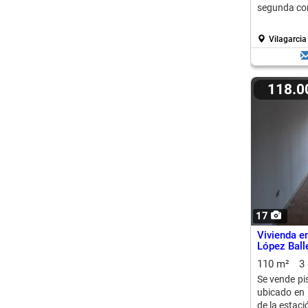
segunda con
Vilagarcia
118.
17
Vivienda e
López Ball
110 m²
3
Se vende pi
ubicado en 
de la estac