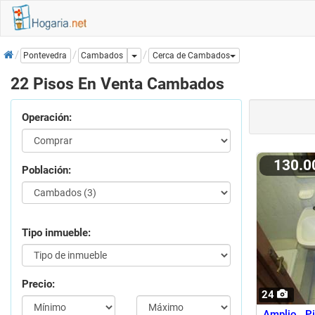
Inicio
Dropdown
Cambados
Pontevedra
Cerca de Cambados
22 Pisos En Venta Cambados
Operación:
130.
Población:
Tipo inmueble:
Precio:
24
Amplio P