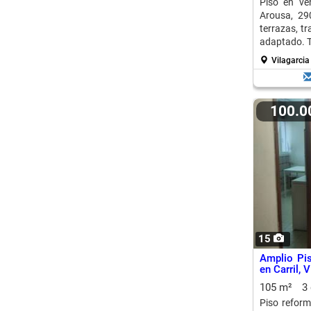
Piso en ve
Arousa, 29
terrazas, tr
adaptado. T
Vilagarcia
100.
15
Amplio Pi
en Carril, 
105 m²
3
Piso reform