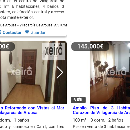
nta en el centro de Vilagarcía de
0 m², 6 habitaciones, 4 baños, 3
astero, calefacción central y acceso
otalmente exterior.
 De Arousa - Vilagarcía De Arousa.
A 9 Kms. de Cambados
Contactar
Guardar
000€
145.000€
6
so Reformado con Vistas al Mar
Amplio Piso de 3 Habita
Vilagarcía de Arousa
Corazón de Villagarcía de Ar
 dorm.
1 baños
100 m²
3 dorm.
2 baños
ado y luminoso en Carril, con tres
Piso en venta de 3 habitaciones