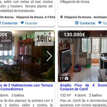
s, salón con vistas al mar, cocina
Villagarcía de Arosa.
año y trastero. Tercera planta sin
sibilidad de instalación.
 De Arousa - Vilagarcía De Arousa.
A 9 Kms. de Cambados
Vilagarcia De Arousa - Arzobisp
Contactar
Guardar
Contactar
Gu
000€
130.000€
 subido
0€
17
o de 3 Habitaciones con Terraza
Amplio Piso de 4 Dormi
s Comodísimos
Corazón de Carril
 dorm.
3 baños
132 m²
4 dorm.
2 baños
ta de dos plantas: la primera con 3
Piso en Carril de 4 dormitorio
es, 2 baños, salón y cocina; la
ascensor, con cocina equipada