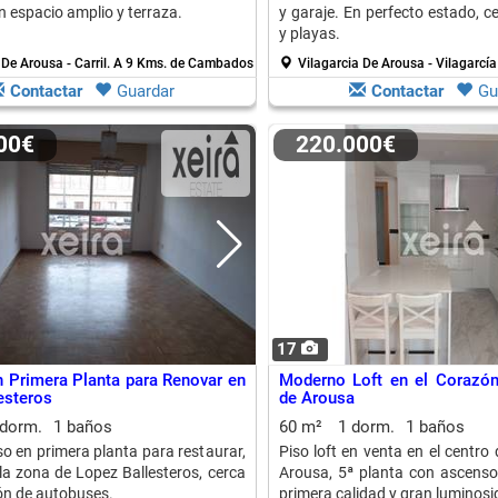
 espacio amplio y terraza.
y garaje. En perfecto estado, ce
y playas.
 De Arousa - Carril.
A 9 Kms. de Cambados
Vilagarcia De Arousa - Vilagarcí
Contactar
Guardar
Contactar
Gu
000€
220.000€
17
n Primera Planta para Renovar en
Moderno Loft en el Corazón
esteros
de Arousa
 dorm.
1 baños
60 m²
1 dorm.
1 baños
so en primera planta para restaurar,
Piso loft en venta en el centro 
la zona de Lopez Ballesteros, cerca
Arousa, 5ª planta con ascensor
ión de autobuses.
primera calidad y gran luminosi