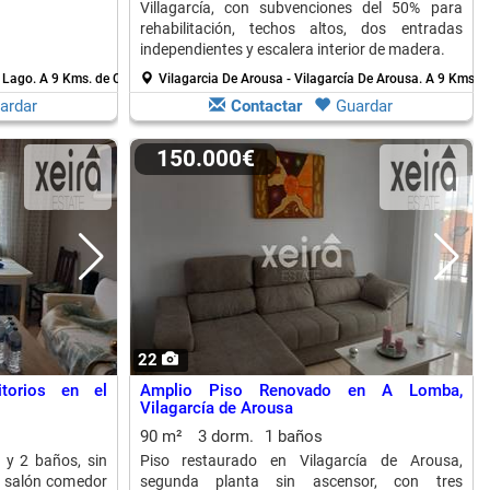
Villagarcía, con subvenciones del 50% para
rehabilitación, techos altos, dos entradas
independientes y escalera interior de madera.
o Lago.
A 9 Kms. de Cambados
Vilagarcia De Arousa - Vilagarcía De Arousa.
A 9 Kms. 
ardar
Contactar
Guardar
150.000€
22
torios en el
Amplio Piso Renovado en A Lomba,
Vilagarcía de Arousa
90 m²
3 dorm.
1 baños
s y 2 baños, sin
Piso restaurado en Vilagarcía de Arousa,
, salón comedor
segunda planta sin ascensor, con tres