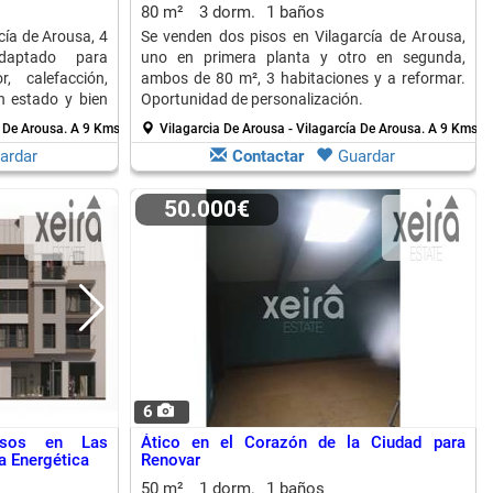
80 m²
3 dorm.
1 baños
cía de Arousa, 4
Se venden dos pisos en Vilagarcía de Arousa,
daptado para
uno en primera planta y otro en segunda,
, calefacción,
ambos de 80 m², 3 habitaciones y a reformar.
en estado y bien
Oportunidad de personalización.
a De Arousa.
A 9 Kms. de Cambados
Vilagarcia De Arousa - Vilagarcía De Arousa.
A 9 Kms. 
ardar
Contactar
Guardar
50.000€
6
isos en Las
Ático en el Corazón de la Ciudad para
ia Energética
Renovar
50 m²
1 dorm.
1 baños