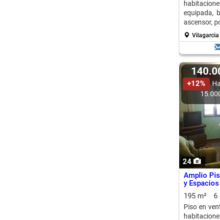
habitacione
equipada, b
ascensor, po
Vilagarcia
140.
+12%
Ha
15.00
24
Amplio Pis
y Espacio
195 m²
6
Piso en ven
habitacion