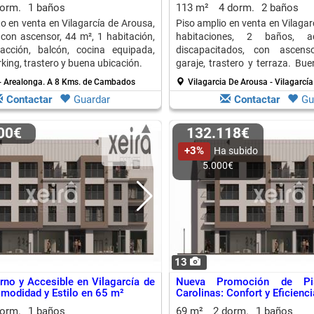
dorm.
1 baños
113 m²
4 dorm.
2 baños
 en venta en Vilagarcía de Arousa,
Piso amplio en venta en Vilagar
 con ascensor, 44 m², 1 habitación,
habitaciones, 2 baños, a
facción, balcón, cocina equipada,
discapacitados, con ascensor
king, trastero y buena ubicación.
garaje, trastero y terraza. Bu
situado.
- Arealonga.
A 8 Kms. de Cambados
Vilagarcia De Arousa - Vilagarcí
Contactar
Guardar
Contactar
Gu
000€
132.118€
+3%
Ha subido
5.000€
13
no y Accesible en Vilagarcía de
Nueva Promoción de P
modidad y Estilo en 65 m²
Carolinas: Confort y Eficienc
dorm.
1 baños
69 m²
2 dorm.
1 baños