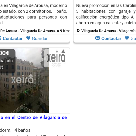
ta en Vilagarcía de Arousa, moderno
Nueva promoción en las Carolin
o estado, con 2 dormitorios, 1 baño,
3 habitaciones con garaje y 
adaptaciones para personas con
calificación energética tipo A
d.
ahorro en agua caliente y calefa
 De Arousa - Vilagarcía De Arousa.
A 9 Kms. de Cambados
Vilagarcia De Arousa - Vilagarcí
Contactar
Guardar
Contactar
Gu
000€
bajado
0€
o en el Centro de Vilagarcía de
 dorm.
4 baños