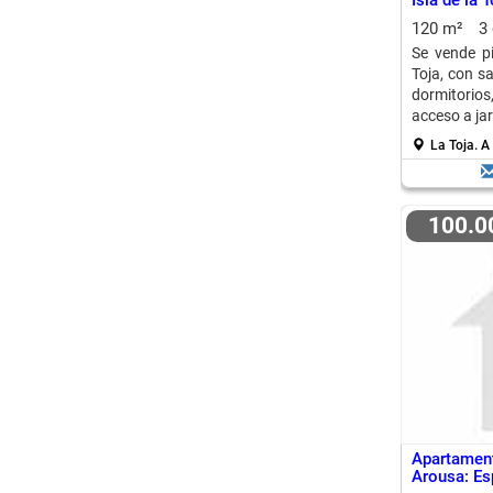
Isla de la T
120 m²
3
Se vende pi
Toja, con s
dormitorio
acceso a jar
La Toja.
A
100.
Apartamen
Arousa: Es