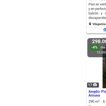
Piso en ven
y en perfect
balcón y 
discapacida
Vilagarcia
298.
-4%
Ha 
12.00
17
Amplio Pis
Arousa
290 m²
6