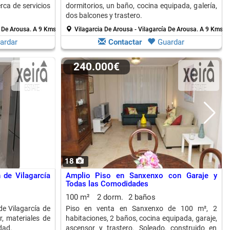
rca de servicios
dormitorios, un baño, cocina equipada, galería,
dos balcones y trastero.
a De Arousa.
A 9 Kms. de Cambados
Vilagarcia De Arousa - Vilagarcía De Arousa.
A 9 Kms. 
ardar
Contactar
Guardar
240.000€
18
 de Vilagarcía
Amplio Piso en Sanxenxo con Garaje y
Todas las Comodidades
100 m²
2 dorm.
2 baños
de Vilagarcía de
Piso en venta en Sanxenxo de 100 m², 2
, materiales de
habitaciones, 2 baños, cocina equipada, garaje,
dad.
ascensor y trastero. Soleado, construido en