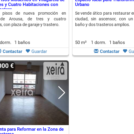
es y Cuatro Habitaciones con
Urbano
astero
 pisos de nueva promoción en
Se vende ático para restaurar en
a de Arousa, de tres y cuatro
ciudad, sin ascensor, con un
, con plaza de garaje y trastero.
baño y dos trasteros amplios.
 dorm.
1 baños
50 m²
1 dorm.
1 baños
Contactar
Guardar
Contactar
Gu
000 €
nta para Reformar en la Zona de