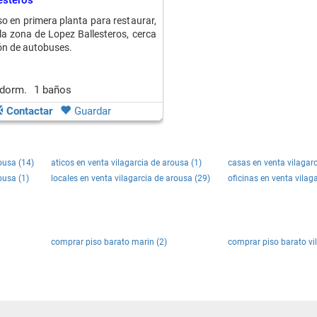
esteros
so en primera planta para restaurar,
la zona de Lopez Ballesteros, cerca
ión de autobuses.
 dorm.
1 baños
Contactar
Guardar
rousa (14)
aticos en venta vilagarcia de arousa (1)
casas en venta vilagarc
ousa (1)
locales en venta vilagarcia de arousa (29)
oficinas en venta vilag
comprar piso barato marin (2)
comprar piso barato vi