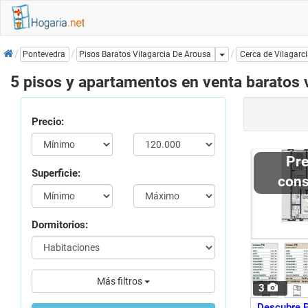
Inicio
Dropdown
Pisos Baratos Vilagarcia De Arousa
Pontevedra
Cerca de Vilagarc
5 pisos y apartamentos en venta baratos v
Precio:
Precio a
Superficie:
cons
Dormitorios:
Más filtros
3
Descubre P