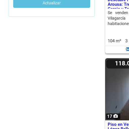
Actualizar
Arousa: Tr
Garaje y Tr
Se venden
Vilagarcí
habitaciones
104 m²
3
118.
17
Piso en Ve