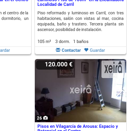
Localidad de Carril
 el centro de la
Piso reformado y luminoso en Carril, con tres
 dormitorio, un
habitaciones, salón con vistas al mar, cocina
equipada, baño y trastero. Tercera planta sin
ascensor, posibilidad de instalación.
105 m²
3 dorm.
1 baños
ardar
Contactar
Guardar
120.000 €
26
Pisos en Vilagarcía de Arousa: Espacio y