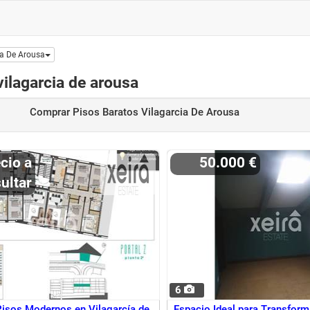
ia De Arousa
ilagarcia de arousa
Comprar Pisos Baratos Vilagarcia De Arousa
50.000 €
ultar
6
isos Modernos en Vilagarcía de
Espacio Ideal para Transform