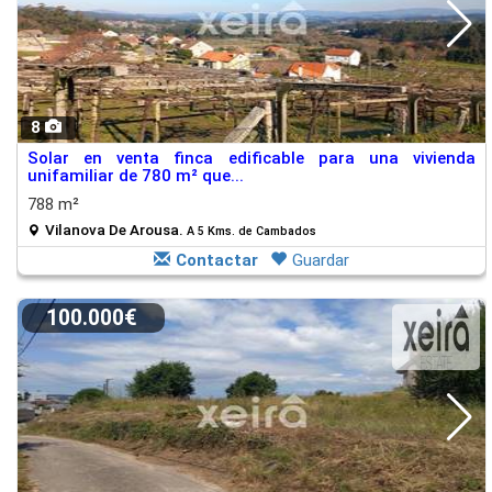
8
Solar en venta finca edificable para una vivienda
unifamiliar de 780 m² que...
788 m²
Vilanova De Arousa.
A 5 Kms. de Cambados
Contactar
Guardar
100.000€