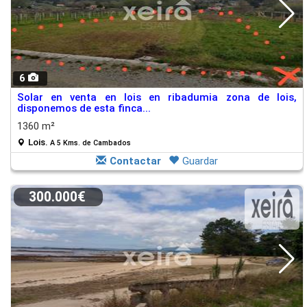
6
Solar en venta en lois en ribadumia zona de lois,
disponemos de esta finca...
1360 m²
Lois.
A 5 Kms. de Cambados
Contactar
Guardar
300.000€