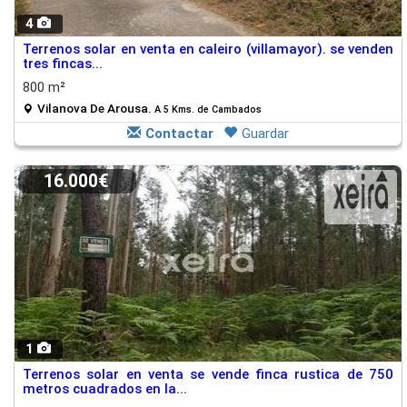
4
Terrenos solar en venta en caleiro (villamayor). se venden
tres fincas...
800 m²
Vilanova De Arousa.
A 5 Kms. de Cambados
Contactar
Guardar
16.000€
1
Terrenos solar en venta se vende finca rustica de 750
metros cuadrados en la...