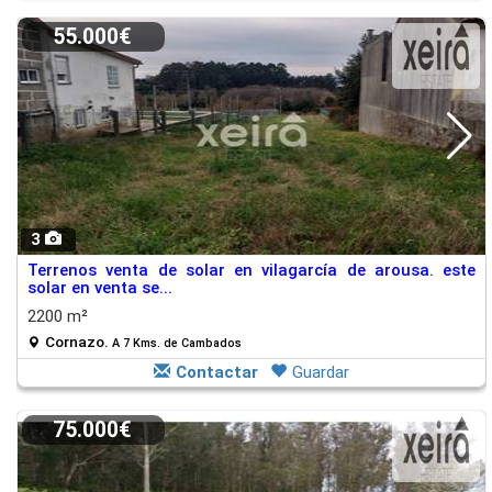
55.000€
3
Terrenos venta de solar en vilagarcía de arousa. este
solar en venta se...
2200 m²
Cornazo.
A 7 Kms. de Cambados
Contactar
Guardar
75.000€