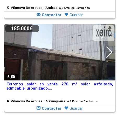
Vilanova De Arousa - Andras.
A 5 Kms. de Cambados
Contactar
Guardar
185.000€
6
Terrenos solar en venta 278 m² solar asfaltado,
edificable, urbanizado,...
Vilanova De Arousa - A Xunqueira.
A 5 Kms. de Cambados
Contactar
Guardar