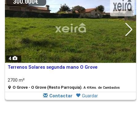
300.000€
4
Terrenos Solares segunda mano O Grove
2700 m²
O Grove - O Grove (Resto Parroquia).
A 4 Kms. de Cambados
Contactar
Guardar