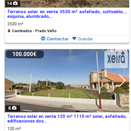
14
Terrenos solar en venta 3530 m² asfaltado, cultivable, ,
esquina, alumbrado,...
3530 m²
Cambados - Prado Vello
Contactar
Guardar
100.000€
8
Terrenos solar en venta 120 m² 1110 m² solar, asfaltado,
edificaciones dos...
120 m²