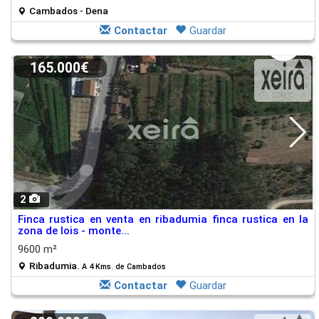
Cambados - Dena
Contactar
Guardar
165.000€
2
Finca rustica en venta en ribadumia finca rustica en la
zona de lois - monte...
9600 m²
Ribadumia.
A 4 Kms. de Cambados
Contactar
Guardar