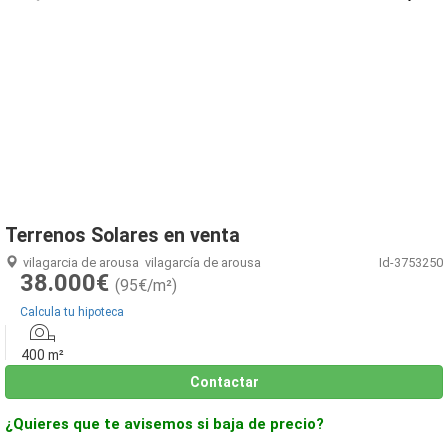
1
/
4
Terrenos Solares en venta
vilagarcia de arousa
vilagarcía de arousa
Id-3753250
38.000€
(95€/m²)
Calcula tu hipoteca
400 m²
Contactar
¿Quieres que te avisemos si baja de precio?