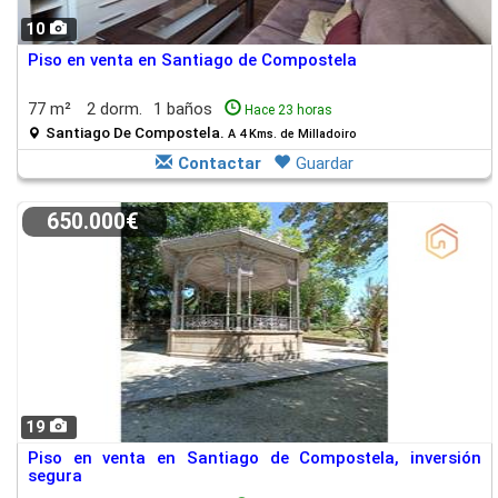
10
Piso en venta en Santiago de Compostela
77 m²
2 dorm.
1 baños
Hace 23 horas
Santiago De Compostela.
A 4 Kms. de Milladoiro
Contactar
Guardar
650.000€
19
Piso en venta en Santiago de Compostela, inversión
segura