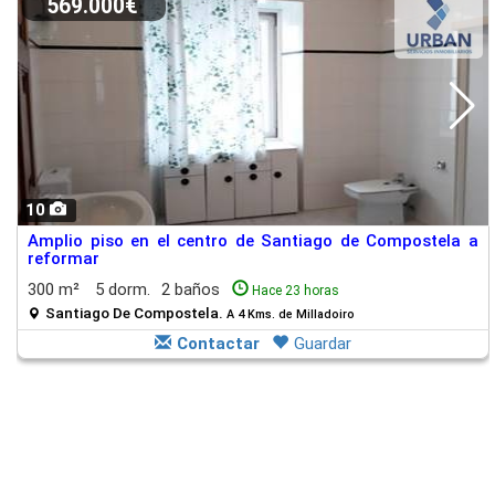
569.000€
10
Amplio piso en el centro de Santiago de Compostela a
reformar
300 m²
5 dorm.
2 baños
Hace 23 horas
Santiago De Compostela.
A 4 Kms. de Milladoiro
Contactar
Guardar