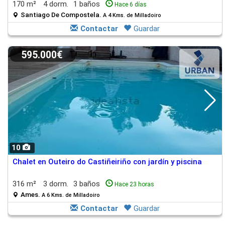
170 m²
4 dorm.
1 baños
Hace 6 días
Santiago De Compostela.
A 4 Kms. de Milladoiro
Contactar
Guardar
595.000€
10
Chalet en Outeiro do Castiñeiriño con jardín y piscina
316 m²
3 dorm.
3 baños
Hace 23 horas
Ames.
A 6 Kms. de Milladoiro
Contactar
Guardar