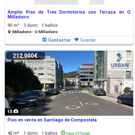
Amplio Piso de Tres Dormitorios con Terraza en O
Milladoiro
90 m²
3 dorm.
1 baños
Milladoiro - O Milladoiro
Contactar
Guardar
212.000€
10
Piso en venta en Santiago de Compostela
40 m²
1 dorm.
1 baños
Hace 23 horas