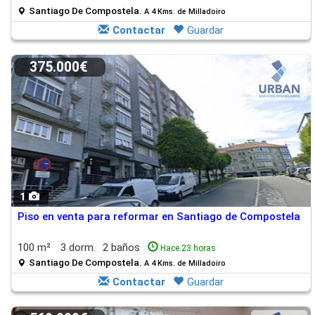
Santiago De Compostela.
A 4 Kms. de Milladoiro
Contactar
Guardar
375.000€
1
Piso en venta para reformar en Santiago de Compostela
100 m²
3 dorm.
2 baños
Hace 23 horas
Santiago De Compostela.
A 4 Kms. de Milladoiro
Contactar
Guardar