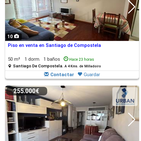
10
Piso en venta en Santiago de Compostela
50 m²
1 dorm.
1 baños
Hace 23 horas
Santiago De Compostela.
A 4 Kms. de Milladoiro
Contactar
Guardar
255.000€