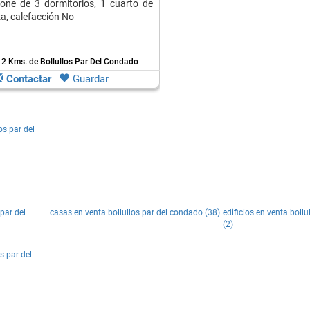
pone de 3 dormitorios, 1 cuarto de
za, calefacción No
12 Kms. de Bollullos Par Del Condado
Contactar
Guardar
os par del
par del
casas en venta bollullos par del condado (38)
edificios en venta boll
(2)
s par del