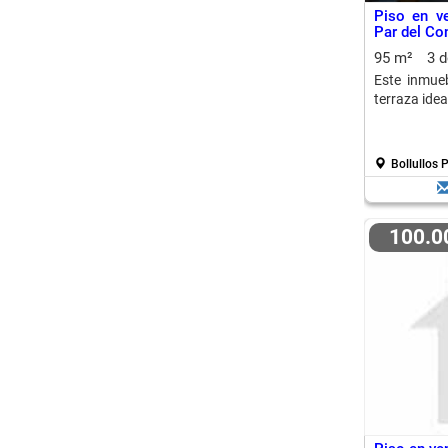
Piso en ve
Par del Co
95 m²
3 
Este inmueb
terraza idea
Bollullos 
100.