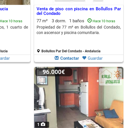
ucia
Venta de piso con piscina en Bollullos Par
del Condado
77 m²
3 dorm.
1 baños
Hace 10 horas
Hace 10 horas
os, 1 cuarto de
Propiedad de 77 m² en Bollullos del Condado,
con ascensor y piscina comunitaria.
lucia
Bollullos Par Del Condado - Andalucia
ardar
Contactar
Guardar
96.000€
1