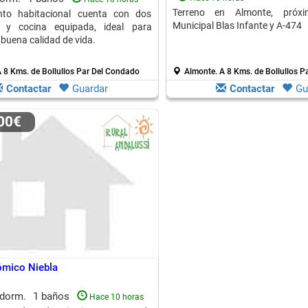
Terreno en Almonte, próx
nto habitacional cuenta con dos
Municipal Blas Infante y A-474
s y cocina equipada, ideal para
 buena calidad de vida.
 8 Kms. de Bollullos Par Del Condado
Almonte.
A 8 Kms. de Bollullos 
Contactar
Guardar
Contactar
Gu
000€
ómico Niebla
 dorm.
1 baños
Hace 10 horas