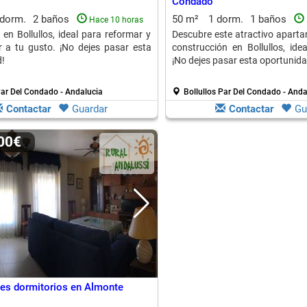
Condado
 dorm.
2 baños
50 m²
1 dorm.
1 baños
Hace 10 horas
 en Bollullos, ideal para reformar y
Descubre este atractivo apart
r a tu gusto. ¡No dejes pasar esta
construcción en Bollullos, ide
!
¡No dejes pasar esta oportunida
Par Del Condado - Andalucia
Bollullos Par Del Condado - Anda
Contactar
Guardar
Contactar
Gu
000€
res dormitorios en Almonte