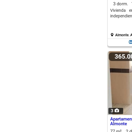
3 dorm.
Vivienda 
independien
Almonte.
A
365.
3
Apartamen
Almonte
77 m²
2 