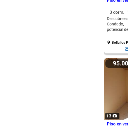
Piso en ve
3 dorm.
Descubre est
Condado, 
potencial de 
Bollullos 
95.0
13
Piso en ve