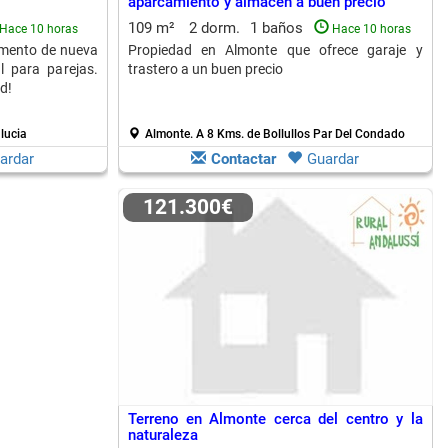
aparcamiento y almacén a buen precio
109 m²
2 dorm.
1 baños
Hace 10 horas
Hace 10 horas
amento de nueva
Propiedad en Almonte que ofrece garaje y
al para parejas.
trastero a un buen precio
d!
lucia
Almonte.
A 8 Kms. de Bollullos Par Del Condado
ardar
Contactar
Guardar
121.300€
Terreno en Almonte cerca del centro y la
naturaleza