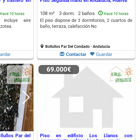
 y trastero en
Piso Segunda mano en Andalucia, Huelva
108 m²
3 dorm.
2 baños
Hace 10 horas
Hace 10 horas
incluye aire
El piso dispone de 3 dormitorios, 2 cuartos de
azotea.
baño, terraza, calefacción No
Bollullos Par Del Condado - Andalucia
ardar
Contactar
Guardar
69.000€
lullos Par del
Piso en edificio Los Llanos con