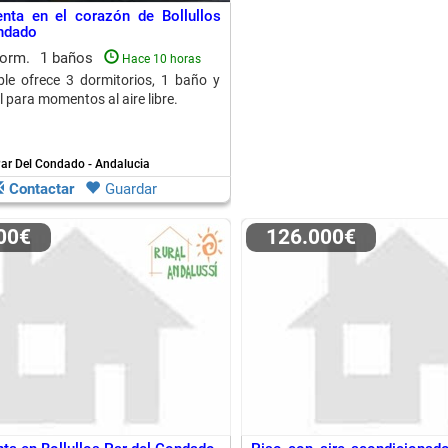
nta en el corazón de Bollullos
ndado
dorm.
1 baños
Hace 10 horas
le ofrece 3 dormitorios, 1 baño y
l para momentos al aire libre.
Par Del Condado - Andalucia
Contactar
Guardar
000€
126.000€