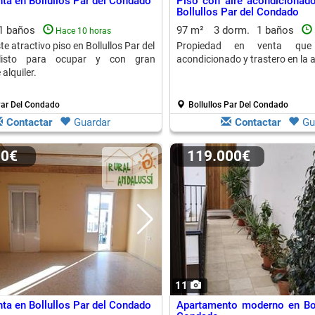
nta en Bollullos Par del Condado
Piso con aire acondicionado
Bollullos Par del Condado
1 baños
97 m²
3 dorm.
1 baños
Hace 10 horas
e atractivo piso en Bollullos Par del
Propiedad en venta que 
listo para ocupar y con gran
acondicionado y trastero en la 
alquiler.
Par Del Condado
Bollullos Par Del Condado
Contactar
Guardar
Contactar
Gu
00€
119.000€
11
nta en Bollullos Par del Condado
Apartamento moderno en Bol