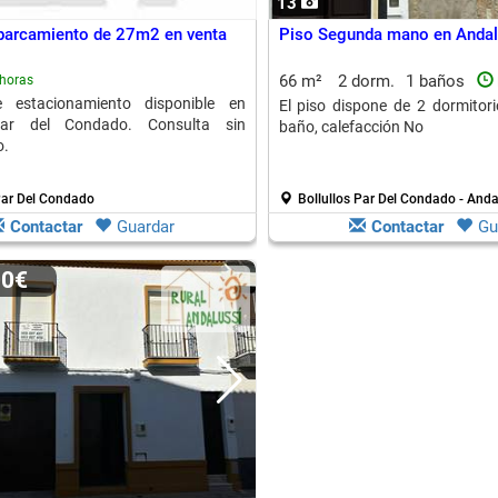
13
parcamiento de 27m2 en venta
Piso Segunda mano en Andal
66 m²
2 dorm.
1 baños
horas
 estacionamiento disponible en
El piso dispone de 2 dormitori
 Par del Condado. Consulta sin
baño, calefacción No
o.
Par Del Condado
Bollullos Par Del Condado - Anda
Contactar
Guardar
Contactar
Gu
00€