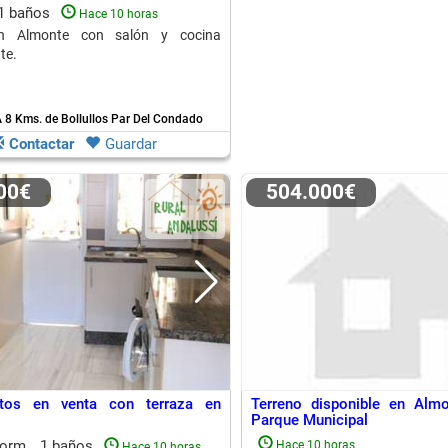
1 baños
Hace 10 horas
en Almonte con salón y cocina
te.
 8 Kms. de Bollullos Par Del Condado
Contactar
Guardar
000€
504.000€
tos en venta con terraza en
Terreno disponible en Almo
Parque Municipal
dorm.
1 baños
Hace 10 horas
Hace 10 horas