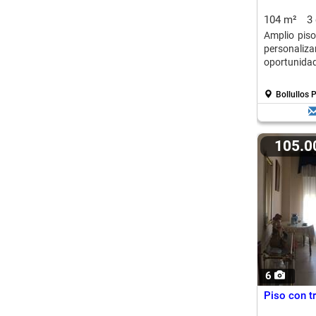
104 m²
3
Amplio piso
personaliza
oportunidad
Bollullos 
105.
6
Piso con t