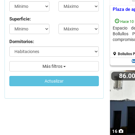
Plaza de a
Superficie:
Hace 10 
Espacio de
Bollullos
compromis
Dormitorios:
Bollullos 
Más filtros
86.0
Actualizar
16