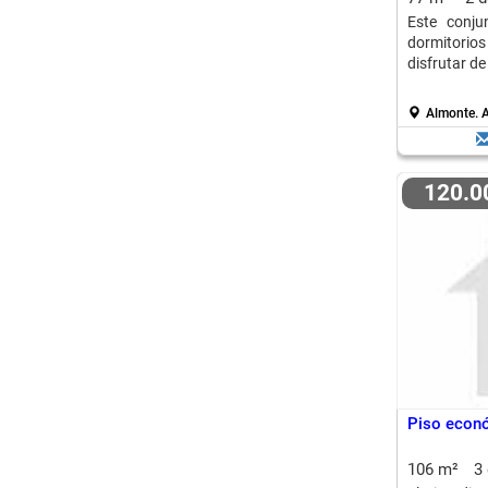
Este conju
dormitorio
disfrutar de
Almonte.
A
120.
Piso econ
106 m²
3