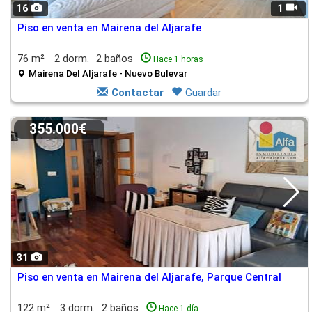
16
1
Piso en venta en Mairena del Aljarafe
76 m²
2 dorm.
2 baños
Hace 1 horas
Mairena Del Aljarafe - Nuevo Bulevar
Contactar
Guardar
355.000€
31
Piso en venta en Mairena del Aljarafe, Parque Central
122 m²
3 dorm.
2 baños
Hace 1 día