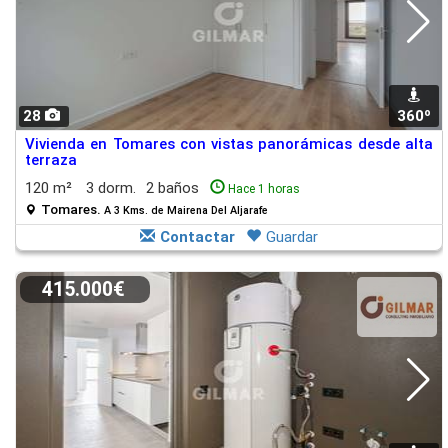
28
360º
Vivienda en Tomares con vistas panorámicas desde alta
terraza
120 m²
3 dorm.
2 baños
Hace 1 horas
Tomares.
A 3 Kms. de Mairena Del Aljarafe
Contactar
Guardar
415.000€