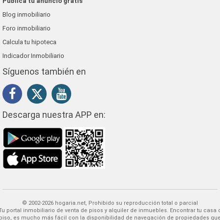
Publica tu anuncio gratis
Blog inmobiliario
Foro inmobiliario
Calcula tu hipoteca
Indicador Inmobiliario
Síguenos también en
Descarga nuestra APP en:
© 2002-2026 hogaria.net, Prohibido su reproducción total o parcial
 alquiler de inmuebles. Encontrar tu casa o
piso, es mucho más fácil con la disponibilidad de navegación de propiedades qu