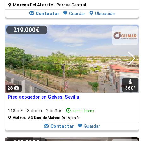
Mairena Del Aljarafe - Parque Central
Contactar
Guardar
Ubicación
219.000€
28
360º
Piso acogedor en Gelves, Sevilla
118 m²
3 dorm.
2 baños
Hace 1 horas
Gelves.
A 3 Kms. de Mairena Del Aljarafe
Contactar
Guardar