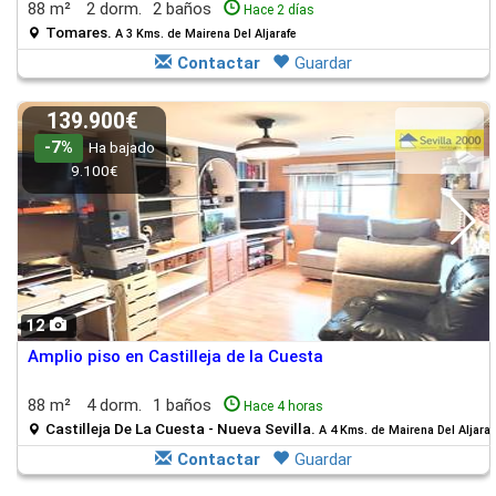
88 m²
2 dorm.
2 baños
Hace 2 días
Tomares.
A 3 Kms. de Mairena Del Aljarafe
Contactar
Guardar
139.900€
-7%
Ha bajado
9.100€
12
Amplio piso en Castilleja de la Cuesta
88 m²
4 dorm.
1 baños
Hace 4 horas
Castilleja De La Cuesta - Nueva Sevilla.
A 4 Kms. de Mairena Del Aljaraf
Contactar
Guardar