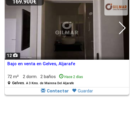
169.900€
12
Bajo en venta en Gelves, Aljarafe
72 m²
2 dorm.
2 baños
Hace 2 días
Gelves.
A 3 Kms. de Mairena Del Aljarafe
Contactar
Guardar