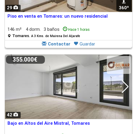
29
360º
Piso en venta en Tomares: un nuevo residencial
146 m²
4 dorm.
3 baños
Hace 1 horas
Tomares.
A 3 Kms. de Mairena Del Aljarafe
Contactar
Guardar
355.000€
42
Bajo en Altos del Aire Mistral, Tomares